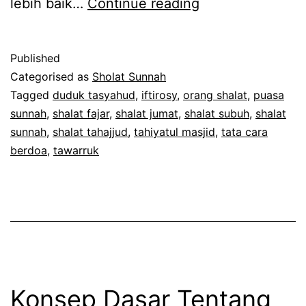
Shalat
lebih baik…
Continue reading
Tahajjud
atau
Published
Shalat
Categorised as
Sholat Sunnah
Fajar?
Tagged
duduk tasyahud
,
iftirosy
,
orang shalat
,
puasa
sunnah
,
shalat fajar
,
shalat jumat
,
shalat subuh
,
shalat
sunnah
,
shalat tahajjud
,
tahiyatul masjid
,
tata cara
berdoa
,
tawarruk
Konsep Dasar Tentang