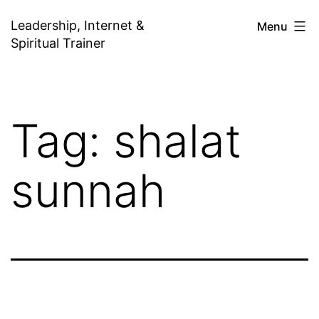
Skip
Leadership, Internet &
Menu
to
Spiritual Trainer
content
Tag:
shalat
sunnah