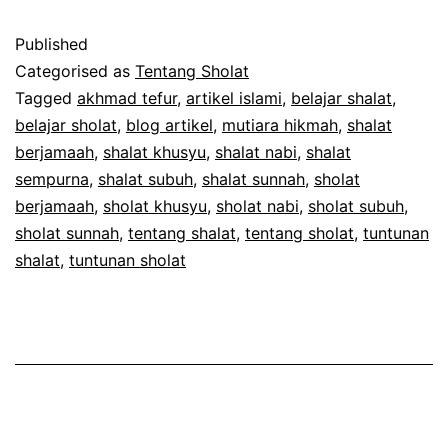
Tentang
Published
Shalat
Categorised as
Tentang Sholat
Sempurna
Tagged
akhmad tefur
,
artikel islami
,
belajar shalat
,
belajar sholat
,
blog artikel
,
mutiara hikmah
,
shalat
berjamaah
,
shalat khusyu
,
shalat nabi
,
shalat
sempurna
,
shalat subuh
,
shalat sunnah
,
sholat
berjamaah
,
sholat khusyu
,
sholat nabi
,
sholat subuh
,
sholat sunnah
,
tentang shalat
,
tentang sholat
,
tuntunan
shalat
,
tuntunan sholat