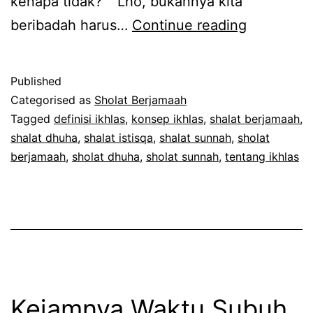
kenapa tidak?” “Lho, bukannya kita
Shalat
beribadah harus…
Continue reading
Berjamaa
Agar
Published
Menjadi
Categorised as
Sholat Berjamaah
Kaya,
Tagged
definisi ikhlas
,
konsep ikhlas
,
shalat berjamaah
,
shalat dhuha
,
shalat istisqa
,
shalat sunnah
,
sholat
Ikhlaskah
berjamaah
,
sholat dhuha
,
sholat sunnah
,
tentang ikhlas
Kejamnya Waktu Subuh