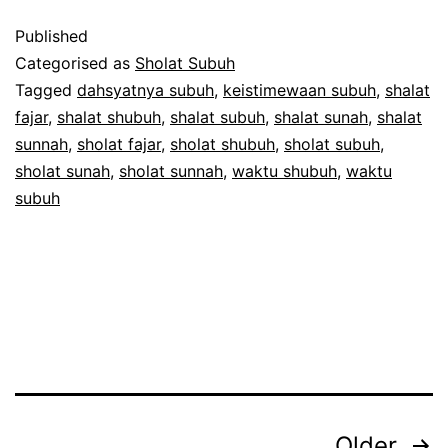
Subuh
Published
Categorised as
Sholat Subuh
Tagged
dahsyatnya subuh
,
keistimewaan subuh
,
shalat
fajar
,
shalat shubuh
,
shalat subuh
,
shalat sunah
,
shalat
sunnah
,
sholat fajar
,
sholat shubuh
,
sholat subuh
,
sholat sunah
,
sholat sunnah
,
waktu shubuh
,
waktu
subuh
Posts
Older