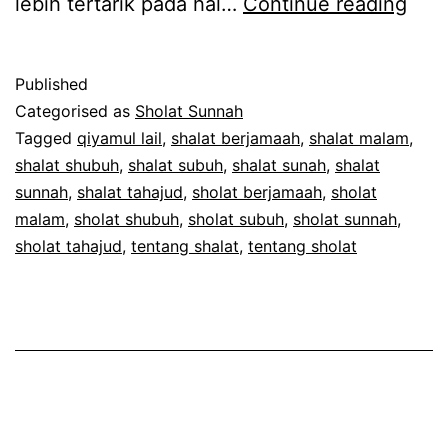
Shal
lebih tertarik pada hal…
Continue reading
Sun
Jan
Published
Sepe
Categorised as
Sholat Sunnah
Saya
Tagged
qiyamul lail
,
shalat berjamaah
,
shalat malam
,
shalat shubuh
,
shalat subuh
,
shalat sunah
,
shalat
sunnah
,
shalat tahajud
,
sholat berjamaah
,
sholat
malam
,
sholat shubuh
,
sholat subuh
,
sholat sunnah
,
sholat tahajud
,
tentang shalat
,
tentang sholat