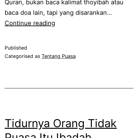
Quran, bukan baca kalimat thoyibah atau
baca doa lain, tapi yang disarankan…
Lailatul
Continue reading
Qadar
dan
Published
Strategi
Categorised as
Tentang Puasa
Jitu
Tidurnya Orang Tidak
Puasa Itu Ibadah