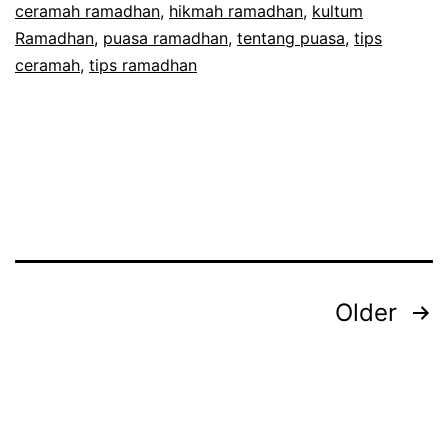
ceramah ramadhan
,
hikmah ramadhan
,
kultum
yang
Ramadhan
,
puasa ramadhan
,
tentang puasa
,
tips
Menarik
ceramah
,
tips ramadhan
Posts
Older
pagination