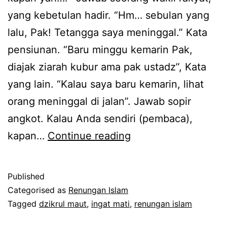
yang kebetulan hadir. “Hm… sebulan yang
lalu, Pak! Tetangga saya meninggal.” Kata
pensiunan. “Baru minggu kemarin Pak,
diajak ziarah kubur ama pak ustadz”, Kata
yang lain. “Kalau saya baru kemarin, lihat
orang meninggal di jalan”. Jawab sopir
angkot. Kalau Anda sendiri (pembaca),
Ingat
kapan…
Continue reading
Mati,
Berapa
Published
Dosis
Categorised as
Renungan Islam
Minimal?
Tagged
dzikrul maut
,
ingat mati
,
renungan islam
Jangan