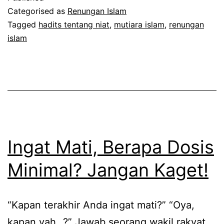
Ini
Categorised as
Renungan Islam
dengan
Tagged
hadits tentang niat
,
mutiara islam
,
renungan
islam
Revolusi
Niat!
Ingat Mati, Berapa Dosis
Minimal? Jangan Kaget!
“Kapan terakhir Anda ingat mati?” “Oya,
kapan yah…?” Jawab seorang wakil rakyat,