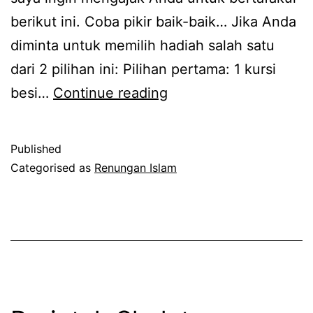
berikut ini. Coba pikir baik-baik… Jika Anda
diminta untuk memilih hadiah salah satu
dari 2 pilihan ini: Pilihan pertama: 1 kursi
Motivasi
besi…
Continue reading
Shalat
Berjamaah
Published
Semoga
Categorised as
Renungan Islam
Dapat
Terwujud
Setelah
Tafakur
Tamsil
Ini