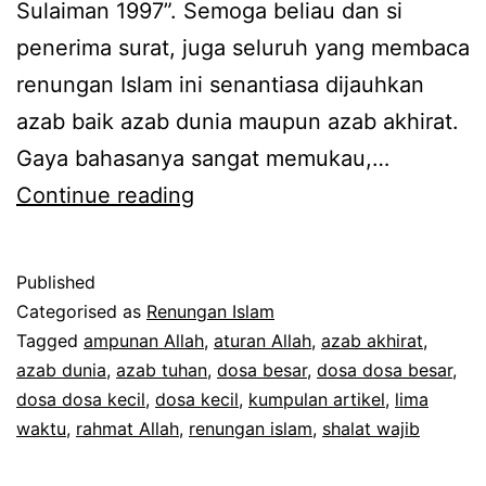
Sulaiman 1997”. Semoga beliau dan si
penerima surat, juga seluruh yang membaca
renungan Islam ini senantiasa dijauhkan
azab baik azab dunia maupun azab akhirat.
Gaya bahasanya sangat memukau,…
Surat
Continue reading
Dakwah
Muhammad
Published
Sulaiman
Categorised as
Renungan Islam
Tagged
ampunan Allah
,
aturan Allah
,
azab akhirat
,
azab dunia
,
azab tuhan
,
dosa besar
,
dosa dosa besar
,
dosa dosa kecil
,
dosa kecil
,
kumpulan artikel
,
lima
waktu
,
rahmat Allah
,
renungan islam
,
shalat wajib