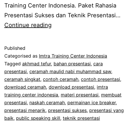
Training Center Indonesia. Paket Rahasia
Presentasi Sukses dan Teknik Presentasi…
Peluncuran
Continue reading
19
Rahasia
Published
Presentasi
Categorised as
Imtra Training Center Indonesia
Sukses
Tagged
akhmad tefur
,
bahan presentasi
,
cara
presentasi
,
ceramah maulid nabi muhammad saw
,
dan
ceramah singkat
,
contoh ceramah
,
contoh presentasi
,
Teknik
download ceramah
,
download presentasi
,
imtra
Presentasi
training center indonesia
,
materi presentasi
,
membuat
presentasi
,
naskah ceramah
Menarik
,
permainan ice breaker
,
presentasi menarik
,
presentasi sukses
,
presentasi yang
baik
,
public speaking skill
,
teknik presentasi