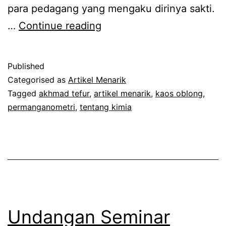
para pedagang yang mengaku dirinya sakti.
Waspada:
…
Continue reading
Kimia
Pedagang
Published
Sakti,
Categorised as
Artikel Menarik
Ilmu
Tagged
akhmad tefur
,
artikel menarik
,
kaos oblong
,
permanganometri
,
tentang kimia
Penglaris
Undangan Seminar