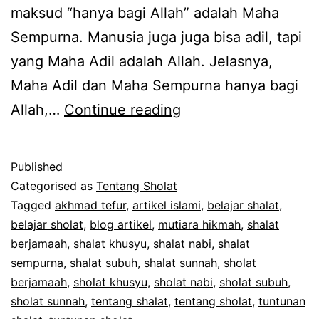
maksud “hanya bagi Allah” adalah Maha
Sempurna. Manusia juga juga bisa adil, tapi
yang Maha Adil adalah Allah. Jelasnya,
Maha Adil dan Maha Sempurna hanya bagi
Konsep
Allah,…
Continue reading
Dasar
Tentang
Published
Shalat
Categorised as
Tentang Sholat
Sempurna
Tagged
akhmad tefur
,
artikel islami
,
belajar shalat
,
belajar sholat
,
blog artikel
,
mutiara hikmah
,
shalat
berjamaah
,
shalat khusyu
,
shalat nabi
,
shalat
sempurna
,
shalat subuh
,
shalat sunnah
,
sholat
berjamaah
,
sholat khusyu
,
sholat nabi
,
sholat subuh
,
sholat sunnah
,
tentang shalat
,
tentang sholat
,
tuntunan