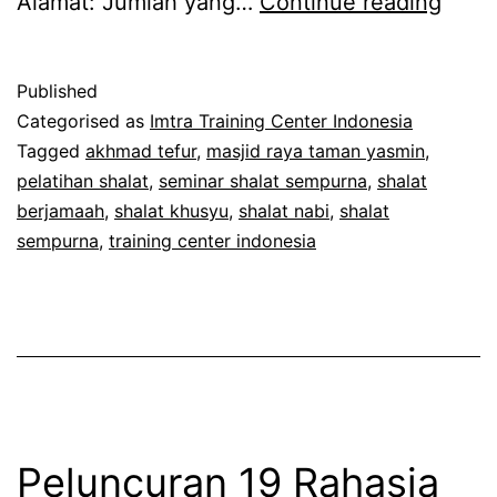
Unda
Alamat: Jumlah yang…
Continue reading
Semi
Shala
Published
Semp
Categorised as
Imtra Training Center Indonesia
(Grati
Tagged
akhmad tefur
,
masjid raya taman yasmin
,
pelatihan shalat
,
seminar shalat sempurna
,
shalat
berjamaah
,
shalat khusyu
,
shalat nabi
,
shalat
sempurna
,
training center indonesia
Peluncuran 19 Rahasia