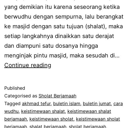
yang demikian itu karena seseorang ketika
berwudhu dengan sempurna, lalu berangkat
ke masjid dengan satu tujuan (shalat), maka
setiap langkahnya dinaikkan satu derajat
dan diampuni satu dosanya hingga
menginjak pintu masjid, maka sesudah di…
Dahsyatnya
Continue reading
Shalat
Berjamaah
Published
di
Categorised as
Sholat Berjamaah
Masjid
Tagged
akhmad tefur
,
buletin islam
,
buletin jumat
,
cara
wudhu
,
keistimewaan shalat
,
keistimewaan shalat
berjamaah
,
keistimewaan sholat
,
keistimewaan sholat
berjamaah
,
shalat berjamaah
,
sholat berjamaah
,