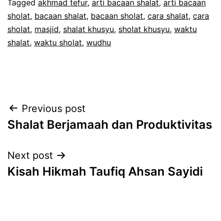
Tagged
akhmad tefur
,
arti bacaan shalat
,
arti bacaan
sholat
,
bacaan shalat
,
bacaan sholat
,
cara shalat
,
cara
sholat
,
masjid
,
shalat khusyu
,
sholat khusyu
,
waktu
shalat
,
waktu sholat
,
wudhu
Post
Previous post
Shalat Berjamaah dan Produktivitas
navigation
Next post
Kisah Hikmah Taufiq Ahsan Sayidi