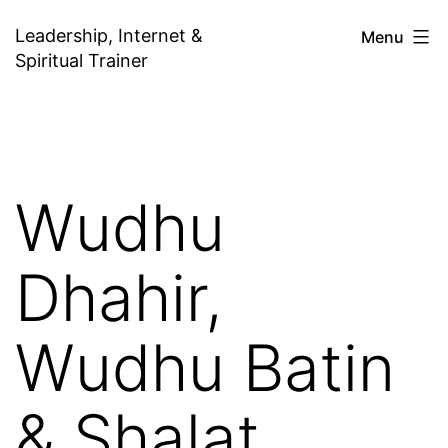
Skip
Leadership, Internet &
Menu
to
Spiritual Trainer
content
Wudhu
Dhahir,
Wudhu Batin
& Shalat