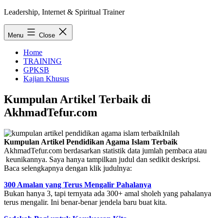
Skip
Leadership, Internet & Spiritual Trainer
to
content
Menu
Close
Home
TRAINING
GPKSB
Kajian Khusus
Kumpulan Artikel Terbaik di
AkhmadTefur.com
Inilah
Kumpulan Artikel Pendidikan Agama Islam Terbaik
AkhmadTefur.com berdasarkan statistik data jumlah pembaca atau
keunikannya. Saya hanya tampilkan judul dan sedikit deskripsi.
Baca selengkapnya dengan klik judulnya:
300 Amalan yang Terus Mengalir Pahalanya
Bukan hanya 3, tapi ternyata ada 300+ amal sholeh yang pahalanya
terus mengalir. Ini benar-benar jendela baru buat kita.