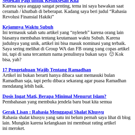
Sedekah Pagi untuk Kesuksesan Kita
Karena saya anggap sangat penting, tema ini saya bawakan saat
ceramah / khutbah di beberapat. Kadang saya beri judul “Rahasia
Revolusi Finansial Hakiki”
Kejamnya Waktu Subuh
Ini termasuk salah satu artikel yang “nyleneh” karena orang lain
biasanya membahas tentang keutamaan waktu Subuh. Karena
judulnya yang unik, artikel ini bisa masuk nominasi yang terbaik.
Saya sering melihat di Group WA dan FB orang yang copas artikel
ini, tapi di sana tercantum nama penulisnya bukan saya 🙂 Kok
bisa, yah?
17 Pengetahuan Wajib Tentang Ramadhan
Artikel ini bukan berarti hanya dibaca saat memasuki bulan
Ramadhan saja, tapi perlu dibaca sekarang agar puasa Ramadhan
mendatang lebih baik.
Dosis Ingat Mati, Berapa Minimal Menurut Islam?
Pembahasan yang membuka jendela baru buat kita semua
Gerak Lisan : Rahasia Menggapai Shalat Khusyu
Rahasia shalat khusyu yang satu ini belum pernah saya lihat di blog
lain. Mungkin karena kelangkaan ini membuat rating artikel
ini meroket.