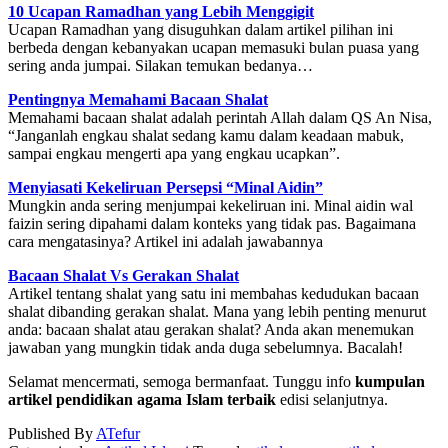
10 Ucapan Ramadhan yang Lebih Menggigit
Ucapan Ramadhan yang disuguhkan dalam artikel pilihan ini
berbeda dengan kebanyakan ucapan memasuki bulan puasa yang
sering anda jumpai. Silakan temukan bedanya…
Pentingnya Memahami Bacaan Shalat
Memahami bacaan shalat adalah perintah Allah dalam QS An Nisa,
“Janganlah engkau shalat sedang kamu dalam keadaan mabuk,
sampai engkau mengerti apa yang engkau ucapkan”.
Menyiasati Kekeliruan Persepsi “Minal Aidin”
Mungkin anda sering menjumpai kekeliruan ini. Minal aidin wal
faizin sering dipahami dalam konteks yang tidak pas. Bagaimana
cara mengatasinya? Artikel ini adalah jawabannya
Bacaan Shalat Vs Gerakan Shalat
Artikel tentang shalat yang satu ini membahas kedudukan bacaan
shalat dibanding gerakan shalat. Mana yang lebih penting menurut
anda: bacaan shalat atau gerakan shalat? Anda akan menemukan
jawaban yang mungkin tidak anda duga sebelumnya. Bacalah!
Selamat mencermati, semoga bermanfaat. Tunggu info
kumpulan
artikel pendidikan agama Islam terbaik
edisi selanjutnya.
Published
By
ATefur