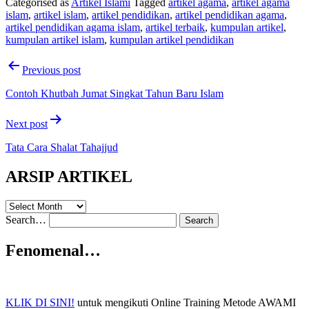
Categorised as
Artikel Islami
Tagged
artikel agama
,
artikel agama
islam
,
artikel islam
,
artikel pendidikan
,
artikel pendidikan agama
,
artikel pendidikan agama islam
,
artikel terbaik
,
kumpulan artikel
,
kumpulan artikel islam
,
kumpulan artikel pendidikan
Post
Previous post
navigation
Contoh Khutbah Jumat Singkat Tahun Baru Islam
Next post
Tata Cara Shalat Tahajjud
ARSIP ARTIKEL
ARSIP
ARTIKEL
Search…
Fenomenal…
KLIK DI SINI!
untuk mengikuti Online Training Metode AWAMI