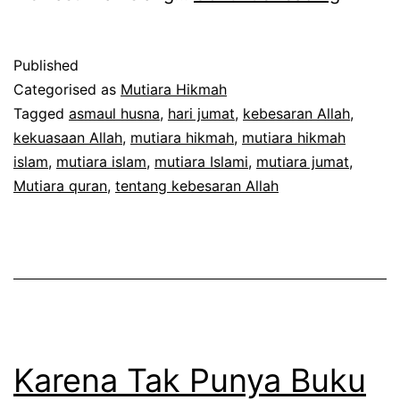
Quran
Published
Categorised as
Mutiara Hikmah
Tagged
asmaul husna
,
hari jumat
,
kebesaran Allah
,
kekuasaan Allah
,
mutiara hikmah
,
mutiara hikmah
islam
,
mutiara islam
,
mutiara Islami
,
mutiara jumat
,
Mutiara quran
,
tentang kebesaran Allah
Karena Tak Punya Buku