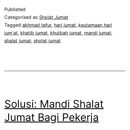
Pu
Published
Bu
Categorised as
Sholat Jumat
Ta
Tagged
akhmad tefur
,
hari jumat
,
keutamaan hari
jum'at
,
khatib jumat
,
khutbah jumat
,
mandi jumat
,
shalat jumat
,
sholat jumat
Solusi: Mandi Shalat
Jumat Bagi Pekerja