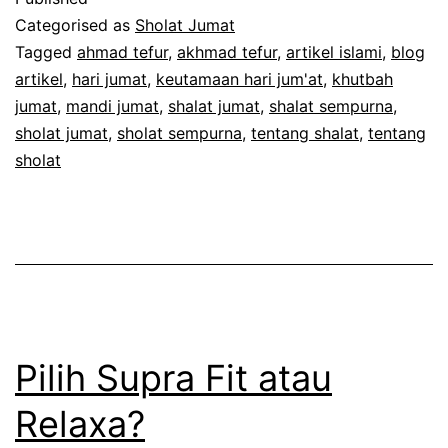
Jumat
Categorised as
Sholat Jumat
Bagi
Tagged
ahmad tefur
,
akhmad tefur
,
artikel islami
,
blog
artikel
,
hari jumat
,
keutamaan hari jum'at
,
khutbah
Pekerja
jumat
,
mandi jumat
,
shalat jumat
,
shalat sempurna
,
sholat jumat
,
sholat sempurna
,
tentang shalat
,
tentang
sholat
Pilih Supra Fit atau
Relaxa?