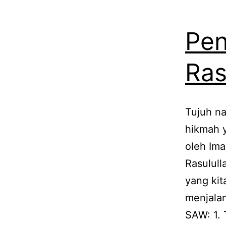
Pen
Ras
Tujuh na
hikmah y
oleh Ima
Rasulull
yang kit
menjalan
SAW: 1.