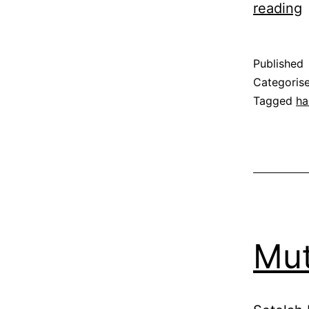
P
reading
T
N
Published
R
Categoris
Tagged
ha
Mut