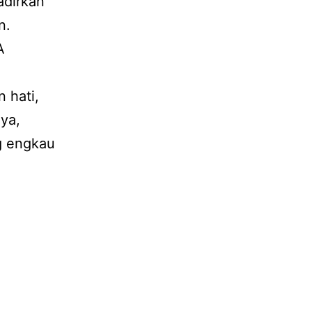
adirkan
n.
A
 hati,
ya,
g engkau