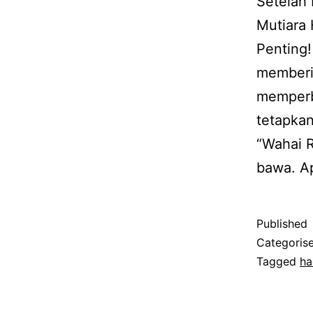
Setelah 
Mutiara 
Penting
memberi
memperb
tetapka
“Wahai 
bawa. A
Published
Categoris
Tagged
ha