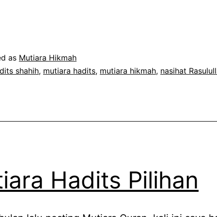
enting!
ujuh
asihat
asulullah
ed as
Mutiara Hikmah
dits shahih
,
mutiara hadits
,
mutiara hikmah
,
nasihat Rasulul
iara Hadits Pilihan