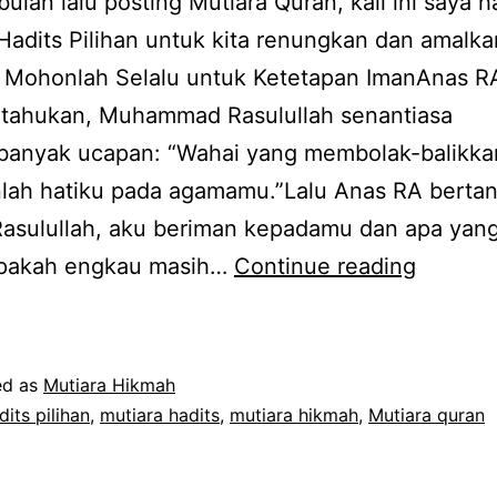
bulan lalu posting Mutiara Quran, kali ini saya h
Hadits Pilihan untuk kita renungkan dan amalka
! Mohonlah Selalu untuk Ketetapan ImanAnas R
tahukan, Muhammad Rasulullah senantiasa
anyak ucapan: “Wahai yang membolak-balikkan
nlah hatiku pada agamamu.”Lalu Anas RA bertan
Rasulullah, aku beriman kepadamu dan apa yan
Mutiara
pakah engkau masih…
Continue reading
Hadits
Pilihan
ed as
Mutiara Hikmah
dits pilihan
,
mutiara hadits
,
mutiara hikmah
,
Mutiara quran