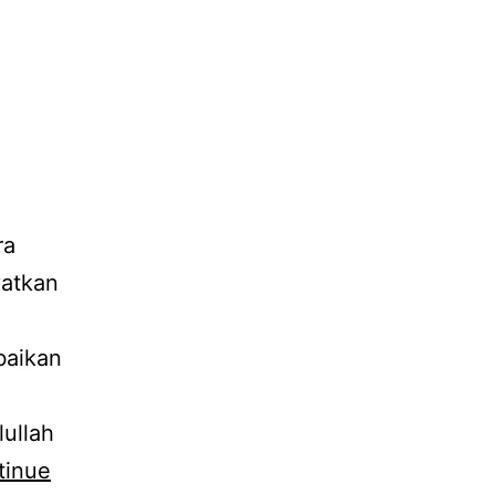
ra
yatkan
baikan
lullah
tinue