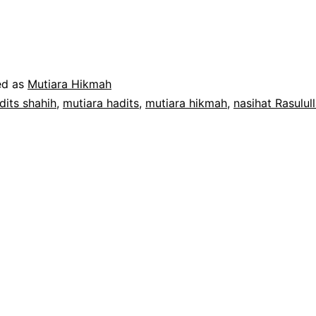
enting!
ujuh
asihat
asulullah
ed as
Mutiara Hikmah
dits shahih
,
mutiara hadits
,
mutiara hikmah
,
nasihat Rasulul