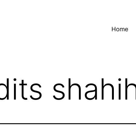
Home
dits shahi