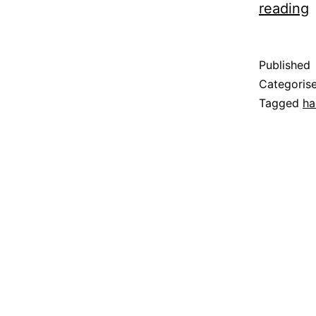
P
reading
T
N
Published
R
Categoris
Tagged
ha