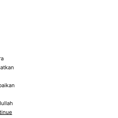
ra
yatkan
baikan
lullah
tinue