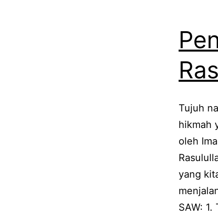
Pen
Ras
Tujuh na
hikmah y
oleh Ima
Rasulull
yang kit
menjalan
SAW: 1.