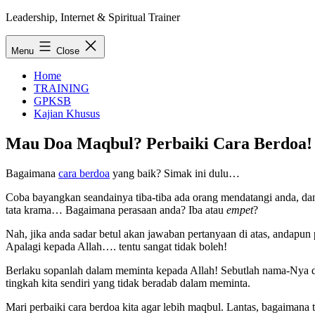
Skip
Leadership, Internet & Spiritual Trainer
to
content
Menu
Close
Home
TRAINING
GPKSB
Kajian Khusus
Mau Doa Maqbul? Perbaiki Cara Berdoa!
Bagaimana
cara berdoa
yang baik? Simak ini dulu…
Coba bayangkan seandainya tiba-tiba ada orang mendatangi anda, d
tata krama… Bagaimana perasaan anda? Iba atau
empet
?
Nah, jika anda sadar betul akan jawaban pertanyaan di atas, andapu
Apalagi kepada Allah…. tentu sangat tidak boleh!
Berlaku sopanlah dalam meminta kepada Allah! Sebutlah nama-Nya de
tingkah kita sendiri yang tidak beradab dalam meminta.
Mari perbaiki cara berdoa kita agar lebih maqbul. Lantas, bagaimana 