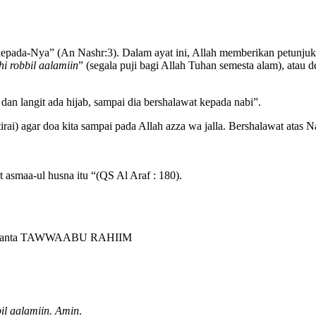
pada-Nya” (An Nashr:3). Dalam ayat ini, Allah memberikan petunjuk
hi robbil aalamiin
” (segala puji bagi Allah Tuhan semesta alam), atau d
 dan langit ada hijab, sampai dia bershalawat kepada nabi”.
irai) agar doa kita sampai pada Allah azza wa jalla. Bershalawat atas
asmaa-ul husna itu “(QS Al Araf : 180).
naka anta TAWWAABU RAHIIM
l aalamiin.
Amin
.