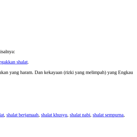
isalnya:
gakkan shalat
.
, bukan yang haram. Dan kekayaan (rizki yang melimpah) yang Engkau
lat
,
shalat berjamaah
,
shalat khusyu
,
shalat nabi
,
shalat sempurna
,