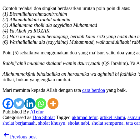
Contoh redaksi doa singkat berdasarkan urutan poin-poin di atas:
(1) Bissmillahirrahmaanirrohiim
(2) Alhamdulillahi robbil aalamiin
(3) Allahumma sholli ala sayyidina Muhammad
(4) Ya Allah ya ROZAK
(5) Hari ini saya mau berdagang, berilah kami rizki yang halal dan
(6) Washallallahu ala (sayyidina) Muhammad, walhamdulillaahi rabb
Poin (5) sebaiknya menggunakan doa yang ma’tsur, yaitu doa yang a
Rabbij’alnii muqiima shalaati wamin dzurriyaatii
(QS Ibrahim). Ya A
Allahummakfinii bihalaallika an haraamika wa aghninii bi fadhlika
ridhai, bukan yang engkau murkai.
Mari meminta kepada Allah dengan tata
cara berdoa
yang baik.
Published
By
ATefur
Categorised as
Doa Sholat
Tagged
akhmad tefur
,
artikel islami
,
asmau
sholat berjamaah
,
sholat khusyu
,
sholat nabi
,
sholat sempurna
,
tata ca
Post
Previous post