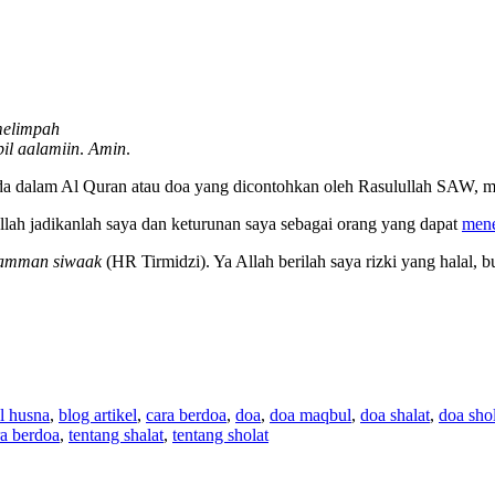
 melimpah
il aalamiin
.
Amin
.
da dalam Al Quran atau doa yang dicontohkan oleh Rasulullah SAW, m
llah jadikanlah saya dan keturunan saya sebagai orang yang dapat
mene
 ‘amman siwaak
(HR Tirmidzi). Ya Allah berilah saya rizki yang halal
l husna
,
blog artikel
,
cara berdoa
,
doa
,
doa maqbul
,
doa shalat
,
doa sho
ra berdoa
,
tentang shalat
,
tentang sholat