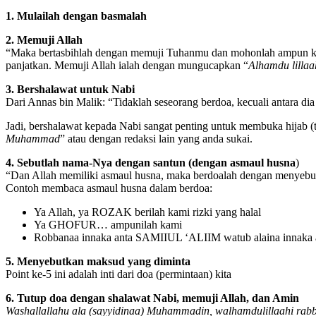
1. Mulailah dengan basmalah
2. Memuji Allah
“Maka bertasbihlah dengan memuji Tuhanmu dan mohonlah ampun ke
panjatkan. Memuji Allah ialah dengan mungucapkan “
Alhamdu lillaa
3. Bershalawat untuk Nabi
Dari Annas bin Malik: “Tidaklah seseorang berdoa, kecuali antara dia
Jadi, bershalawat kepada Nabi sangat penting untuk membuka hijab (t
Muhammad
” atau dengan redaksi lain yang anda sukai.
4. Sebutlah nama-Nya dengan santun (dengan asmaul husna
)
“Dan Allah memiliki asmaul husna, maka berdoalah dengan menyebut 
Contoh membaca asmaul husna dalam berdoa:
Ya Allah, ya ROZAK berilah kami rizki yang halal
Ya GHOFUR… ampunilah kami
Robbanaa innaka anta SAMIIUL ‘ALIIM watub alaina in
5. Menyebutkan maksud yang diminta
Point ke-5 ini adalah inti dari doa (permintaan) kita
6. Tutup doa dengan shalawat Nabi, memuji Allah, dan Amin
Washallallahu ala (sayyidinaa) Muhammadin, walhamdulillaahi rabbi