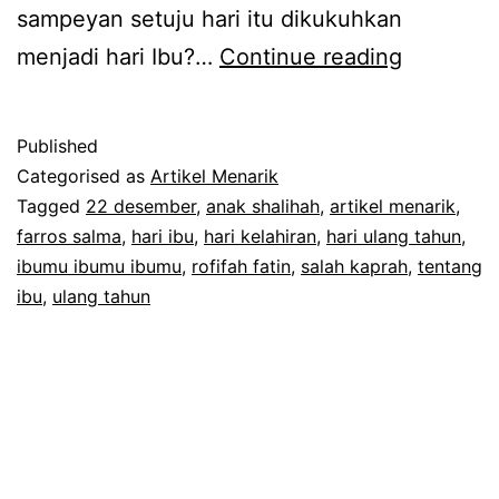
sampeyan setuju hari itu dikukuhkan
Selamat
menjadi hari Ibu?…
Continue reading
Hari
Ibu,
Published
15
Categorised as
Artikel Menarik
Januari
Tagged
22 desember
,
anak shalihah
,
artikel menarik
,
farros salma
,
hari ibu
,
hari kelahiran
,
hari ulang tahun
,
(Bukan
ibumu ibumu ibumu
,
rofifah fatin
,
salah kaprah
,
tentang
22
ibu
,
ulang tahun
Desembe