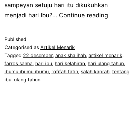
sampeyan setuju hari itu dikukuhkan
Selamat
menjadi hari Ibu?…
Continue reading
Hari
Ibu,
Published
15
Categorised as
Artikel Menarik
Januari
Tagged
22 desember
,
anak shalihah
,
artikel menarik
,
farros salma
,
hari ibu
,
hari kelahiran
,
hari ulang tahun
,
(Bukan
ibumu ibumu ibumu
,
rofifah fatin
,
salah kaprah
,
tentang
22
ibu
,
ulang tahun
Desembe