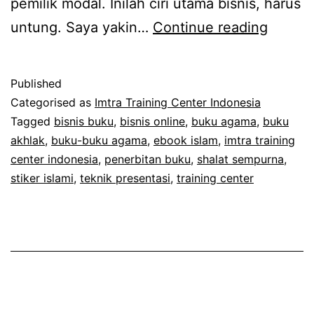
pemilik modal. Inilah ciri utama bisnis, harus
Aswaja
untung. Saya yakin…
Continue reading
Doxyz
dan
Published
Bahay
Categorised as
Imtra Training Center Indonesia
Golon
Tagged
bisnis buku
,
bisnis online
,
buku agama
,
buku
akhlak
,
buku-buku agama
,
ebook islam
,
imtra training
Tiga
center indonesia
,
penerbitan buku
,
shalat sempurna
,
stiker islami
,
teknik presentasi
,
training center