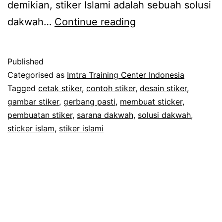
demikian, stiker Islami adalah sebuah solusi
Gerbang
dakwah…
Continue reading
Pasti
(Gerakan
Published
Bangga
Categorised as
Imtra Training Center Indonesia
Pasang
Tagged
cetak stiker
,
contoh stiker
,
desain stiker
,
gambar stiker
,
gerbang pasti
,
membuat sticker
,
Stiker
pembuatan stiker
,
sarana dakwah
,
solusi dakwah
,
Islami)
sticker islam
,
stiker islami