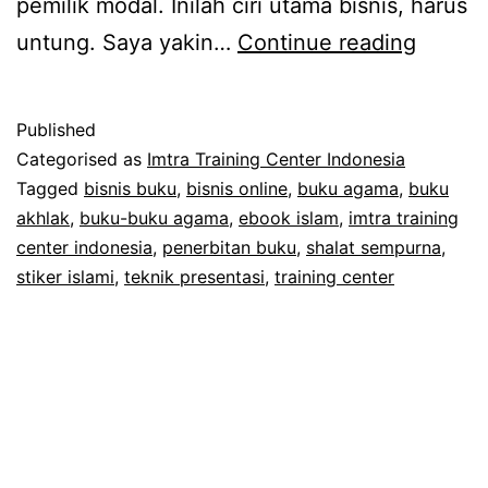
pemilik modal. Inilah ciri utama bisnis, harus
Aswaja
untung. Saya yakin…
Continue reading
Doxyz
dan
Published
Bahay
Categorised as
Imtra Training Center Indonesia
Golon
Tagged
bisnis buku
,
bisnis online
,
buku agama
,
buku
akhlak
,
buku-buku agama
,
ebook islam
,
imtra training
Tiga
center indonesia
,
penerbitan buku
,
shalat sempurna
,
stiker islami
,
teknik presentasi
,
training center