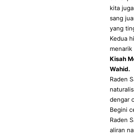
kita jug
sang jua
yang tin
Kedua hi
menarik 
Kisah Me
Wahid.
Raden Sa
naturali
dengar c
Begini c
Raden Sa
aliran n