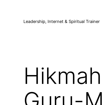
Skip
to
content
Leadership, Internet & Spiritual Trainer
Hikmah 
Guru-M