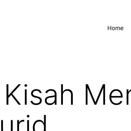
Home
Kisah Men
urid