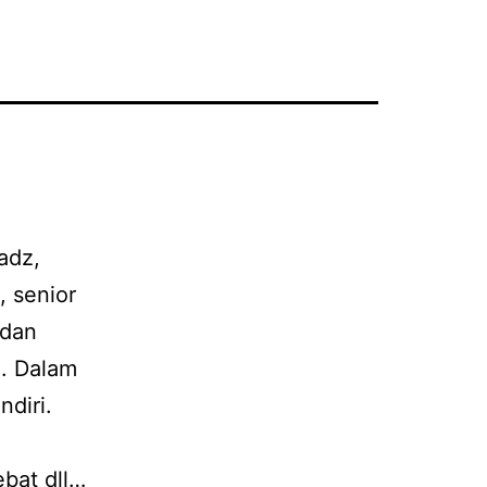
adz,
, senior
 dan
l. Dalam
ndiri.
ebat dll…