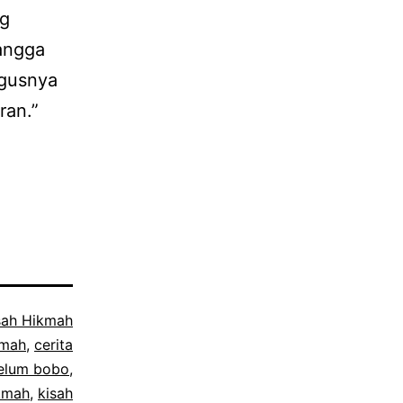
ng
bangga
agusnya
ran.”
sah Hikmah
kmah
,
cerita
elum bobo
,
ikmah
,
kisah