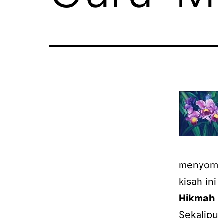
menyombo
kisah in
Hikmah 
Sekalipu