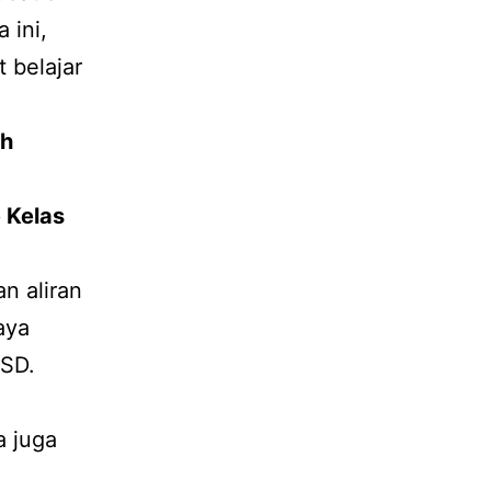
 ini,
 belajar
ah
 Kelas
n aliran
aya
 SD.
a juga