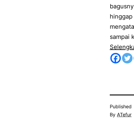
bagusny
hinggap 
mengatak
sampai k
Selengk
Published
By
ATefur