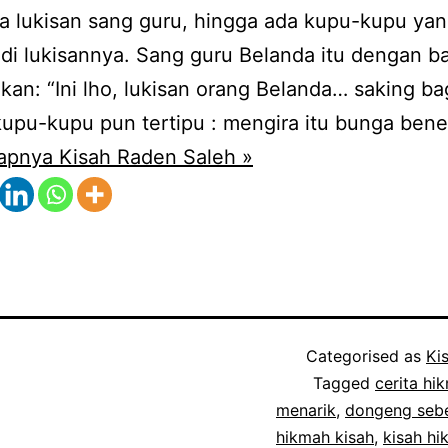
a lukisan sang guru, hingga ada kupu-kupu ya
di lukisannya. Sang guru Belanda itu dengan 
an: “Ini lho, lukisan orang Belanda… saking b
upu-kupu pun tertipu : mengira itu bunga bene
apnya Kisah Raden Saleh »
Categorised as
Ki
Tagged
cerita hi
menarik
,
dongeng seb
hikmah kisah
,
kisah h