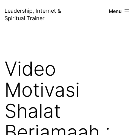
Skip
Leadership, Internet &
Menu
to
Spiritual Trainer
content
Video
Motivasi
Shalat
Berjamaah :