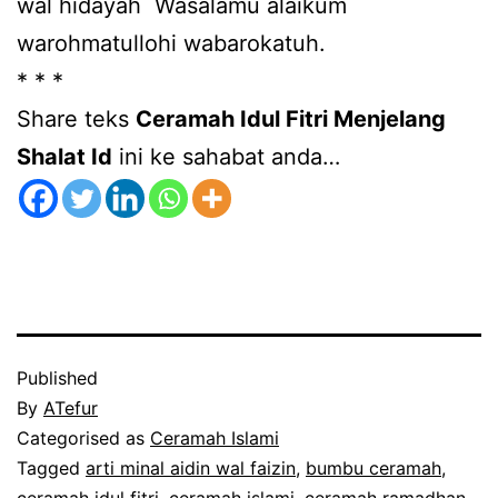
wal hidayah Wasalamu alaikum
warohmatullohi wabarokatuh.
* * *
Share teks
Ceramah Idul Fitri Menjelang
Shalat Id
ini ke sahabat anda…
Published
By
ATefur
Categorised as
Ceramah Islami
Tagged
arti minal aidin wal faizin
,
bumbu ceramah
,
ceramah idul fitri
,
ceramah islami
,
ceramah ramadhan
,