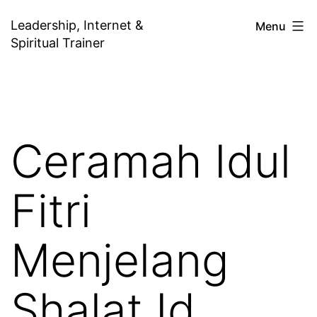
Skip
Leadership, Internet &
Menu
to
Spiritual Trainer
content
Ceramah Idul
Fitri
Menjelang
Shalat Id