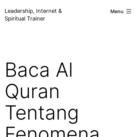
Skip
Leadership, Internet &
Menu
to
Spiritual Trainer
content
Baca Al
Quran
Tentang
Fenomena