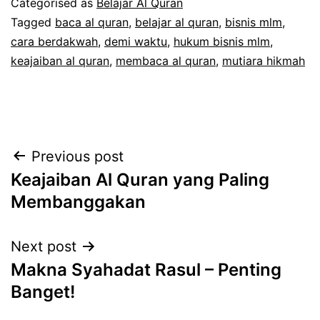
Categorised as
Belajar Al Quran
Tagged
baca al quran
,
belajar al quran
,
bisnis mlm
,
cara berdakwah
,
demi waktu
,
hukum bisnis mlm
,
keajaiban al quran
,
membaca al quran
,
mutiara hikmah
Post
Previous post
Keajaiban Al Quran yang Paling
navigation
Membanggakan
Next post
Makna Syahadat Rasul – Penting
Banget!