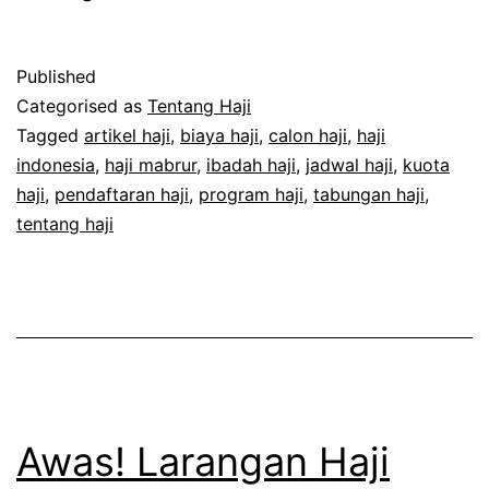
Haji
Mabrur
Published
dengan
Categorised as
Tentang Haji
Manajemen
Tagged
artikel haji
,
biaya haji
,
calon haji
,
haji
indonesia
,
haji mabrur
,
ibadah haji
,
jadwal haji
,
kuota
Waktu
haji
,
pendaftaran haji
,
program haji
,
tabungan haji
,
tentang haji
Awas! Larangan Haji