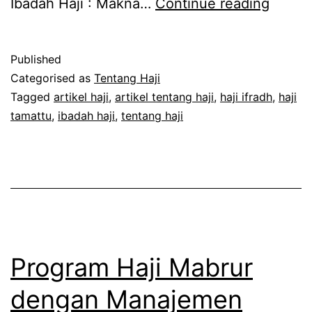
Kumpu
Ibadah Haji : Makna…
Continue reading
Artikel
Penti
Published
Tenta
Categorised as
Tentang Haji
Haji
Tagged
artikel haji
,
artikel tentang haji
,
haji ifradh
,
haji
tamattu
,
ibadah haji
,
tentang haji
Program Haji Mabrur
dengan Manajemen