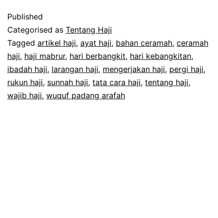
Arafah
Published
Menuju
Categorised as
Tentang Haji
Haji
Tagged
artikel haji
,
ayat haji
,
bahan ceramah
,
ceramah
haji
,
haji mabrur
,
hari berbangkit
,
hari kebangkitan
,
Mabrur
ibadah haji
,
larangan haji
,
mengerjakan haji
,
pergi haji
,
rukun haji
,
sunnah haji
,
tata cara haji
,
tentang haji
,
wajib haji
,
wuquf padang arafah