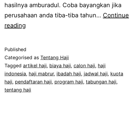
hasilnya amburadul. Coba bayangkan jika
perusahaan anda tiba-tiba tahun…
Continue
Program
reading
Haji
Mabrur
Published
dengan
Categorised as
Tentang Haji
Manajemen
Tagged
artikel haji
,
biaya haji
,
calon haji
,
haji
indonesia
,
haji mabrur
,
ibadah haji
,
jadwal haji
,
kuota
Waktu
haji
,
pendaftaran haji
,
program haji
,
tabungan haji
,
tentang haji