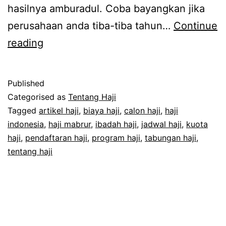
hasilnya amburadul. Coba bayangkan jika
perusahaan anda tiba-tiba tahun…
Continue
Program
reading
Haji
Mabrur
Published
dengan
Categorised as
Tentang Haji
Manajemen
Tagged
artikel haji
,
biaya haji
,
calon haji
,
haji
indonesia
,
haji mabrur
,
ibadah haji
,
jadwal haji
,
kuota
Waktu
haji
,
pendaftaran haji
,
program haji
,
tabungan haji
,
tentang haji