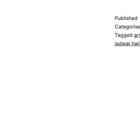
Published
Categoris
Tagged
ar
jadwal haji