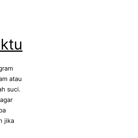
ktu
ogram
am atau
ah suci.
 agar
pa
 jika
gram