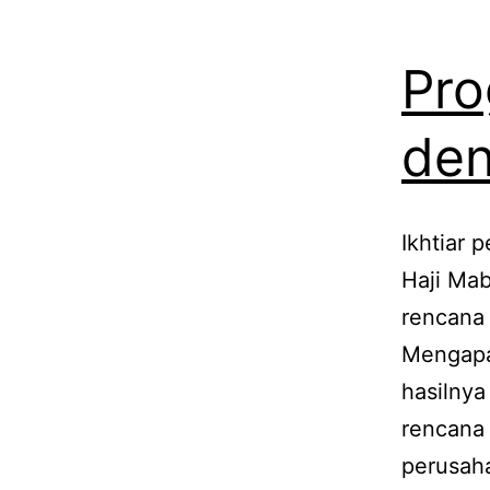
Pro
de
Ikhtiar 
Haji Ma
rencana 
Mengapa 
hasilnya
rencana 
perusah