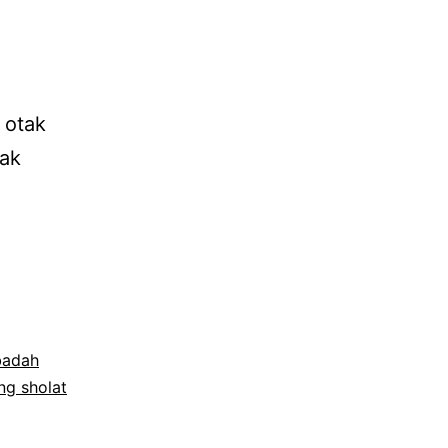
 otak
tak
atnya
badah
ng sholat