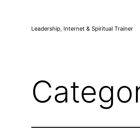
Skip
to
content
Leadership, Internet & Spiritual Trainer
Catego