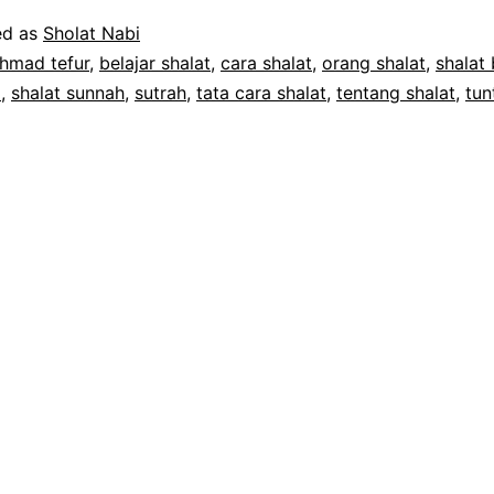
ed as
Sholat Nabi
hmad tefur
,
belajar shalat
,
cara shalat
,
orang shalat
,
shalat
i
,
shalat sunnah
,
sutrah
,
tata cara shalat
,
tentang shalat
,
tun