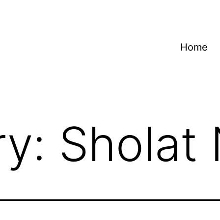
Home
ry:
Sholat