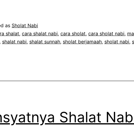
Shalat
Nabi,
Bukan
ed as
Sholat Nabi
Berdiri
ra shalat
,
cara shalat nabi
,
cara sholat
,
cara sholat nabi
,
ma
,
shalat nabi
,
shalat sunnah
,
sholat berjamaah
,
sholat nabi
,
Biasa!
syatnya Shalat Nab