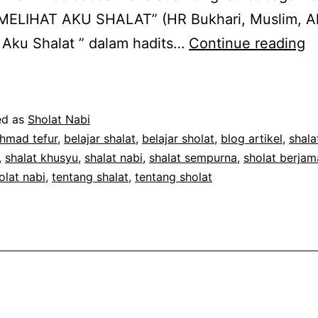
MELIHAT AKU SHALAT” (HR Bukhari, Muslim, A
U
 Aku Shalat ” dalam hadits…
Continue reading
M
S
N
ed as
Sholat Nabi
hmad tefur
,
belajar shalat
,
belajar sholat
,
blog artikel
,
shala
,
shalat khusyu
,
shalat nabi
,
shalat sempurna
,
sholat berja
olat nabi
,
tentang shalat
,
tentang sholat