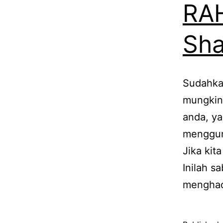
RA
Sha
Sudahkah
mungkin
anda, y
menggun
Jika kit
Inilah s
menghad