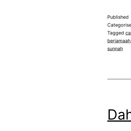
Published
Categoris
Tagged
ca
berjamaah
sunnah
Dah