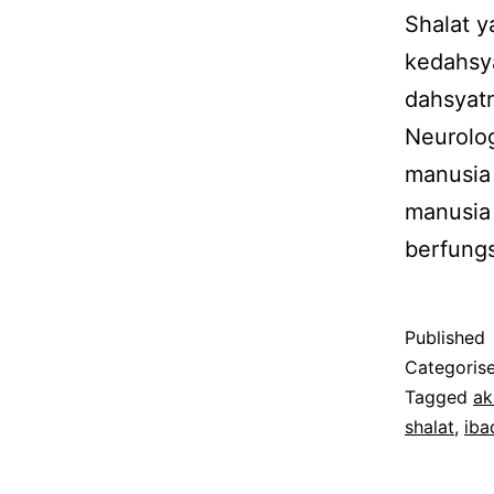
Shalat y
kedahsya
dahsyatn
Neurolog
manusia 
manusia
berfungs
Published
Categoris
Tagged
ak
shalat
,
iba