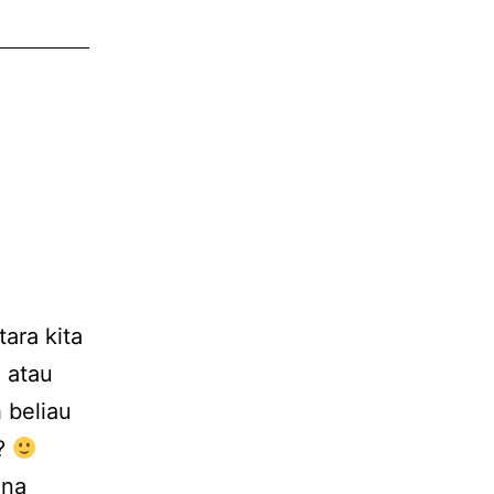
ara kita
 atau
 beliau
a?
ana