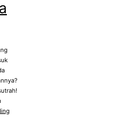
a
ang
suk
da
annya?
sutrah!
n
RAHASIA
ding
SUTRAH,
Cara