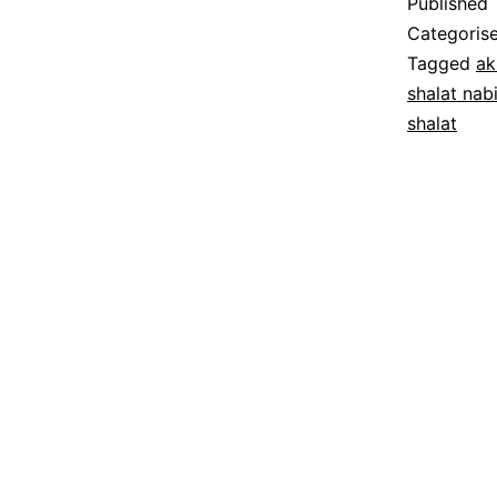
Published
Categoris
Tagged
ak
shalat nab
shalat