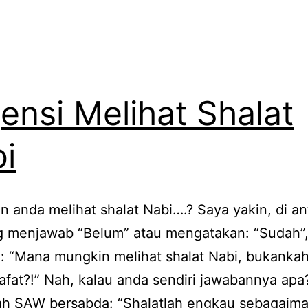
ensi Melihat Shalat
i
 anda melihat shalat Nabi….? Saya yakin, di ant
g menjawab “Belum” atau mengatakan: “Sudah”,
: “Mana mungkin melihat shalat Nabi, bukankah
fat?!” Nah, kalau anda sendiri jawabannya ap
lah SAW bersabda: “Shalatlah engkau sebagaim