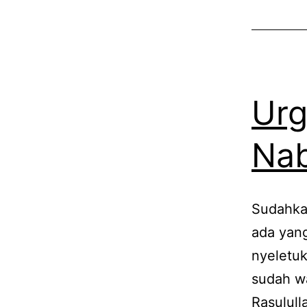
Urg
Nab
Sudahkan
ada yan
nyeletuk
sudah wa
Rasulul