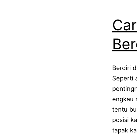
Car
Ber
Berdiri d
Seperti 
pentingn
engkau m
tentu bu
posisi k
tapak ka