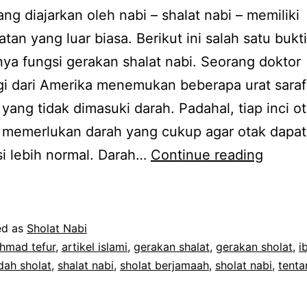
ang diajarkan oleh nabi – shalat nabi – memiliki
tan yang luar biasa. Berikut ini salah satu bukti
ya fungsi gerakan shalat nabi. Seorang doktor
i dari Amerika menemukan beberapa urat saraf
yang tidak dimasuki darah. Padahal, tiap inci o
 memerlukan darah yang cukup agar otak dapat
Dahsy
i lebih normal. Darah…
Continue reading
Shalat
Nabi
ed as
Sholat Nabi
hmad tefur
,
artikel islami
,
gerakan shalat
,
gerakan sholat
,
i
dah sholat
,
shalat nabi
,
sholat berjamaah
,
sholat nabi
,
tenta