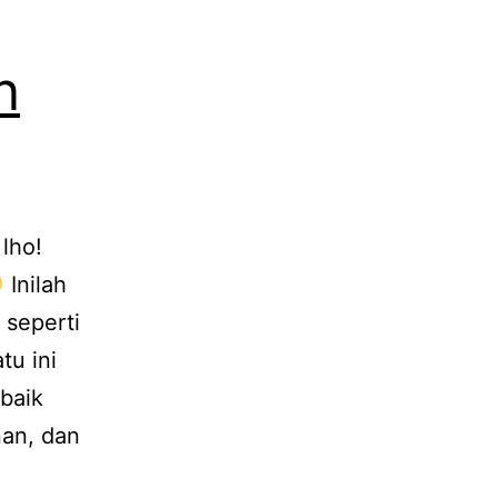
n
 lho!
Inilah
 seperti
tu ini
baik
nan, dan