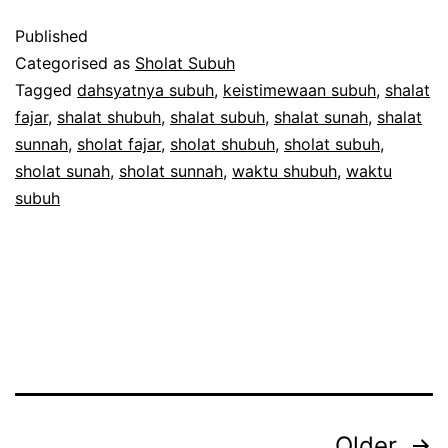
Subuh
Published
Categorised as
Sholat Subuh
Tagged
dahsyatnya subuh
,
keistimewaan subuh
,
shalat
fajar
,
shalat shubuh
,
shalat subuh
,
shalat sunah
,
shalat
sunnah
,
sholat fajar
,
sholat shubuh
,
sholat subuh
,
sholat sunah
,
sholat sunnah
,
waktu shubuh
,
waktu
subuh
Posts
Older