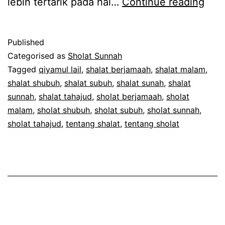
Shal
lebih tertarik pada hal…
Continue reading
Sun
Jan
Published
Sepe
Categorised as
Sholat Sunnah
Saya
Tagged
qiyamul lail
,
shalat berjamaah
,
shalat malam
,
shalat shubuh
,
shalat subuh
,
shalat sunah
,
shalat
sunnah
,
shalat tahajud
,
sholat berjamaah
,
sholat
malam
,
sholat shubuh
,
sholat subuh
,
sholat sunnah
,
sholat tahajud
,
tentang shalat
,
tentang sholat