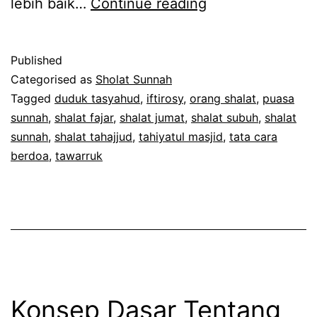
Shalat
lebih baik…
Continue reading
Tahajjud
atau
Published
Shalat
Categorised as
Sholat Sunnah
Fajar?
Tagged
duduk tasyahud
,
iftirosy
,
orang shalat
,
puasa
sunnah
,
shalat fajar
,
shalat jumat
,
shalat subuh
,
shalat
sunnah
,
shalat tahajjud
,
tahiyatul masjid
,
tata cara
berdoa
,
tawarruk
Konsep Dasar Tentang