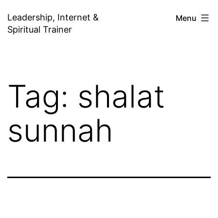
Skip
Leadership, Internet &
Menu
to
Spiritual Trainer
content
Tag:
shalat
sunnah