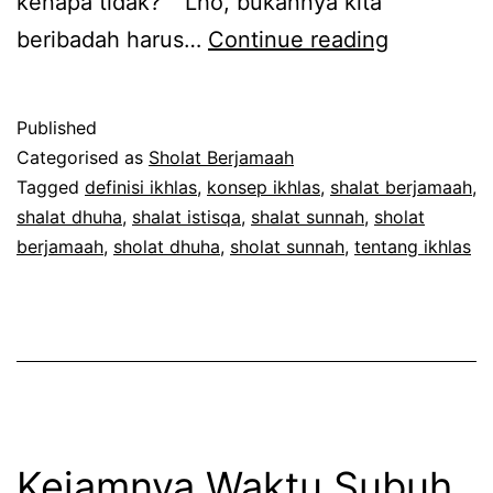
kenapa tidak?” “Lho, bukannya kita
Shalat
beribadah harus…
Continue reading
Berjamaa
Agar
Published
Menjadi
Categorised as
Sholat Berjamaah
Kaya,
Tagged
definisi ikhlas
,
konsep ikhlas
,
shalat berjamaah
,
shalat dhuha
,
shalat istisqa
,
shalat sunnah
,
sholat
Ikhlaskah
berjamaah
,
sholat dhuha
,
sholat sunnah
,
tentang ikhlas
Kejamnya Waktu Subuh