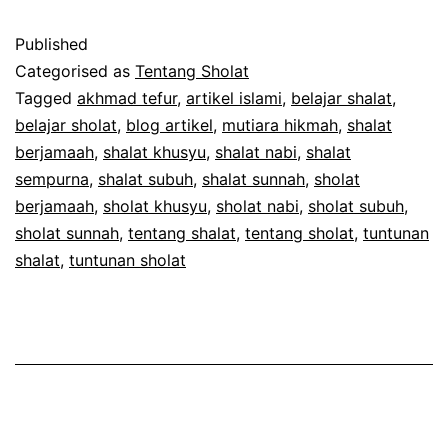
Tentang
Published
Shalat
Categorised as
Tentang Sholat
Sempurna
Tagged
akhmad tefur
,
artikel islami
,
belajar shalat
,
belajar sholat
,
blog artikel
,
mutiara hikmah
,
shalat
berjamaah
,
shalat khusyu
,
shalat nabi
,
shalat
sempurna
,
shalat subuh
,
shalat sunnah
,
sholat
berjamaah
,
sholat khusyu
,
sholat nabi
,
sholat subuh
,
sholat sunnah
,
tentang shalat
,
tentang sholat
,
tuntunan
shalat
,
tuntunan sholat