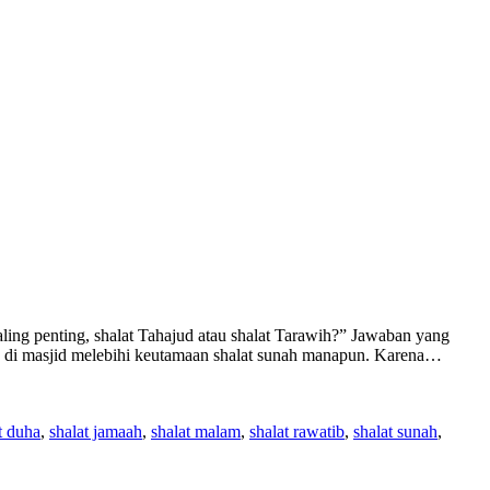
ng penting, shalat Tahajud atau shalat Tarawih?” Jawaban yang
aah di masjid melebihi keutamaan shalat sunah manapun. Karena…
t duha
,
shalat jamaah
,
shalat malam
,
shalat rawatib
,
shalat sunah
,