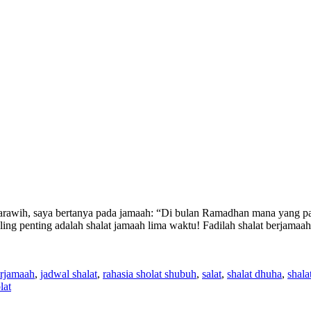
awih, saya bertanya pada jamaah: “Di bulan Ramadhan mana yang pali
aling penting adalah shalat jamaah lima waktu! Fadilah shalat berjam
erjamaah
,
jadwal shalat
,
rahasia sholat shubuh
,
salat
,
shalat dhuha
,
shala
lat