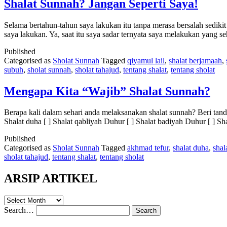
Shalat Sunnah? Jangan Seperti Saya!
Selama bertahun-tahun saya lakukan itu tanpa merasa bersalah sediki
saya lakukan. Ya, saat itu saya sadar ternyata saya melakukan yang se
Published
Categorised as
Sholat Sunnah
Tagged
qiyamul lail
,
shalat berjamaah
,
subuh
,
sholat sunnah
,
sholat tahajud
,
tentang shalat
,
tentang sholat
Mengapa Kita “Wajib” Shalat Sunnah?
Berapa kali dalam sehari anda melaksanakan shalat sunnah? Beri tanda 
Shalat duha [ ] Shalat qabliyah Duhur [ ] Shalat badiyah Duhur [ ] S
Published
Categorised as
Sholat Sunnah
Tagged
akhmad tefur
,
shalat duha
,
shala
sholat tahajud
,
tentang shalat
,
tentang sholat
ARSIP ARTIKEL
ARSIP
ARTIKEL
Search…