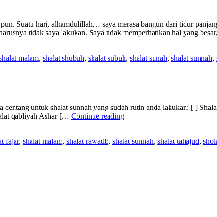
t pun. Suatu hari, alhamdulillah… saya merasa bangun dari tidur panj
harusnya tidak saya lakukan. Saya tidak memperhatikan hal yang besar, 
shalat malam
,
shalat shubuh
,
shalat subuh
,
shalat sunah
,
shalat sunnah
,
centang untuk shalat sunnah yang sudah rutin anda lakukan: [ ] Shalat m
Mengapa
halat qabliyah Ashar […
Continue reading
Kita
“Wajib”
t fajar
,
shalat malam
,
shalat rawatib
,
shalat sunnah
,
shalat tahajud
,
shol
Shalat
Sunnah?