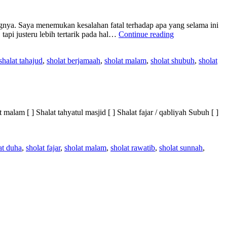
angnya. Saya menemukan kesalahan fatal terhadap apa yang selama ini
Shalat
tapi justeru lebih tertarik pada hal…
Continue reading
Sunnah?
Jangan
shalat tahajud
,
sholat berjamaah
,
sholat malam
,
sholat shubuh
,
sholat
Seperti
Saya!
alam [ ] Shalat tahyatul masjid [ ] Shalat fajar / qabliyah Subuh [ ]
at duha
,
sholat fajar
,
sholat malam
,
sholat rawatib
,
sholat sunnah
,