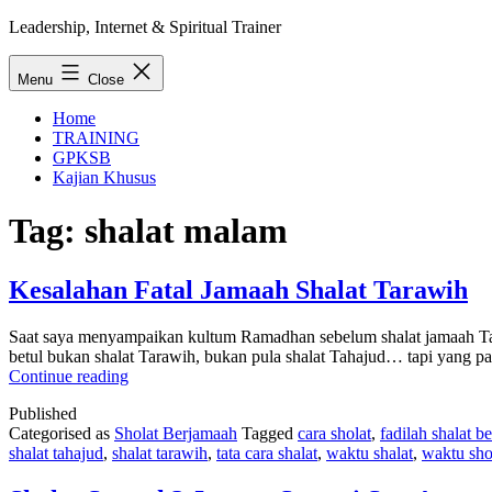
Skip
Leadership, Internet & Spiritual Trainer
to
content
Menu
Close
Home
TRAINING
GPKSB
Kajian Khusus
Tag:
shalat malam
Kesalahan Fatal Jamaah Shalat Tarawih
Saat saya menyampaikan kultum Ramadhan sebelum shalat jamaah Tar
betul bukan shalat Tarawih, bukan pula shalat Tahajud… tapi yang p
Kesalahan
Continue reading
Fatal
Published
Jamaah
Categorised as
Sholat Berjamaah
Tagged
cara sholat
,
fadilah shalat b
Shalat
shalat tahajud
,
shalat tarawih
,
tata cara shalat
,
waktu shalat
,
waktu sho
Tarawih