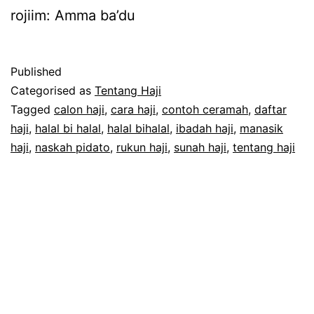
rojiim: Amma ba’du
Published
Categorised as
Tentang Haji
Tagged
calon haji
,
cara haji
,
contoh ceramah
,
daftar
haji
,
halal bi halal
,
halal bihalal
,
ibadah haji
,
manasik
haji
,
naskah pidato
,
rukun haji
,
sunah haji
,
tentang haji