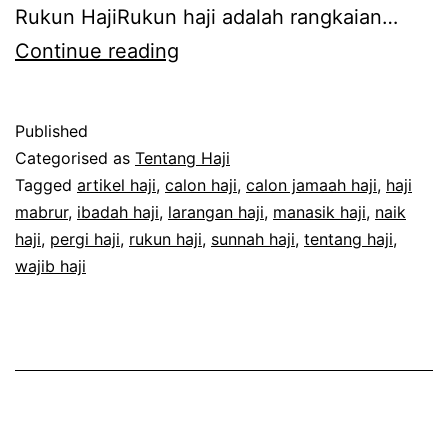
Rukun HajiRukun haji adalah rangkaian…
Awas!
Continue reading
Larangan
Haji
Published
Tersulit
Categorised as
Tentang Haji
dan
Tagged
artikel haji
,
calon haji
,
calon jamaah haji
,
haji
mabrur
,
ibadah haji
,
larangan haji
,
manasik haji
,
naik
Paling
haji
,
pergi haji
,
rukun haji
,
sunnah haji
,
tentang haji
,
Banyak
wajib haji
Dilanggar