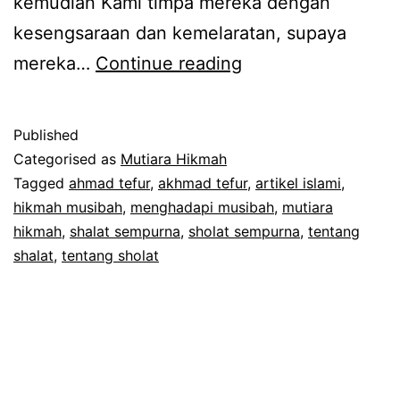
kemudian Kami timpa mereka dengan
kesengsaraan dan kemelaratan, supaya
6
mereka…
Continue reading
Manfaat
Musibah
Published
Categorised as
Mutiara Hikmah
Tagged
ahmad tefur
,
akhmad tefur
,
artikel islami
,
hikmah musibah
,
menghadapi musibah
,
mutiara
hikmah
,
shalat sempurna
,
sholat sempurna
,
tentang
shalat
,
tentang sholat