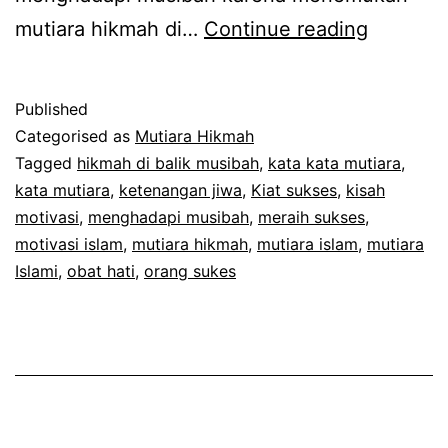
Kata
mutiara hikmah di…
Continue reading
Kata
Mutiara
Published
Islami
Categorised as
Mutiara Hikmah
Tagged
hikmah di balik musibah
,
kata kata mutiara
,
kata mutiara
,
ketenangan jiwa
,
Kiat sukses
,
kisah
motivasi
,
menghadapi musibah
,
meraih sukses
,
motivasi islam
,
mutiara hikmah
,
mutiara islam
,
mutiara
Islami
,
obat hati
,
orang sukes