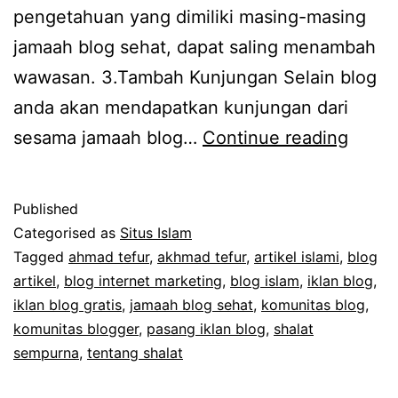
pengetahuan yang dimiliki masing-masing
jamaah blog sehat, dapat saling menambah
wawasan. 3.Tambah Kunjungan Selain blog
anda akan mendapatkan kunjungan dari
Jama
sesama jamaah blog…
Continue reading
Blog
Sehat
Published
:
Categorised as
Situs Islam
Lebih
Tagged
ahmad tefur
,
akhmad tefur
,
artikel islami
,
blog
artikel
,
blog internet marketing
,
blog islam
,
iklan blog
,
Cepat
iklan blog gratis
,
jamaah blog sehat
,
komunitas blog
,
Lebih
komunitas blogger
,
pasang iklan blog
,
shalat
Dahsy
sempurna
,
tentang shalat