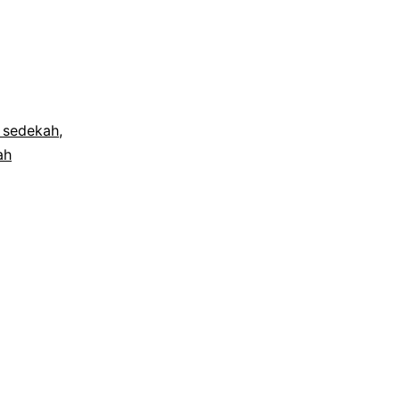
 sedekah
,
ah