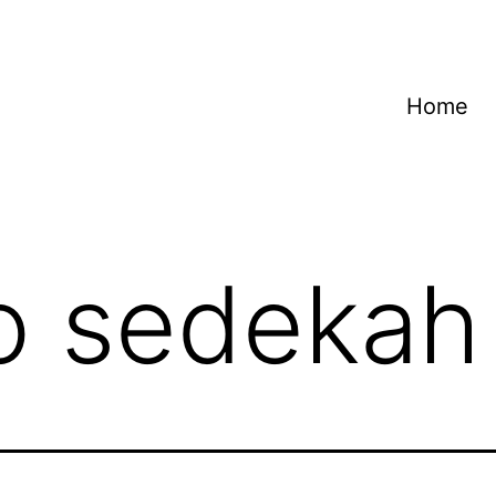
Home
o sedekah