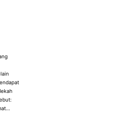
ang
lain
mendapat
edekah
ebut:
mat…