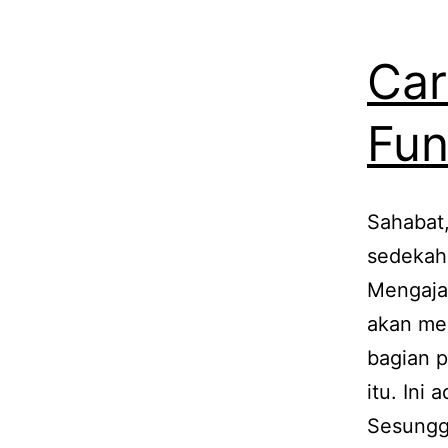
Car
Fun
Sahabat
sedekah
Mengajak
akan me
bagian p
itu. Ini
Sesungg