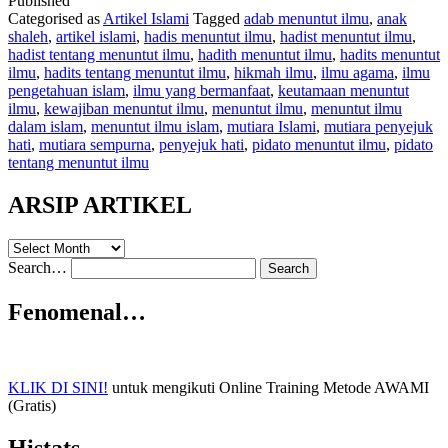
Published
ke
Categorised as
Artikel Islami
Tagged
adab menuntut ilmu
,
anak
Surga,
shaleh
,
artikel islami
,
hadis menuntut ilmu
,
hadist menuntut ilmu
,
Mau?
hadist tentang menuntut ilmu
,
hadith menuntut ilmu
,
hadits menuntut
ilmu
,
hadits tentang menuntut ilmu
,
hikmah ilmu
,
ilmu agama
,
ilmu
pengetahuan islam
,
ilmu yang bermanfaat
,
keutamaan menuntut
ilmu
,
kewajiban menuntut ilmu
,
menuntut ilmu
,
menuntut ilmu
dalam islam
,
menuntut ilmu islam
,
mutiara Islami
,
mutiara penyejuk
hati
,
mutiara sempurna
,
penyejuk hati
,
pidato menuntut ilmu
,
pidato
tentang menuntut ilmu
ARSIP ARTIKEL
ARSIP
ARTIKEL
Search…
Fenomenal…
KLIK DI SINI!
untuk mengikuti Online Training Metode AWAMI
(Gratis)