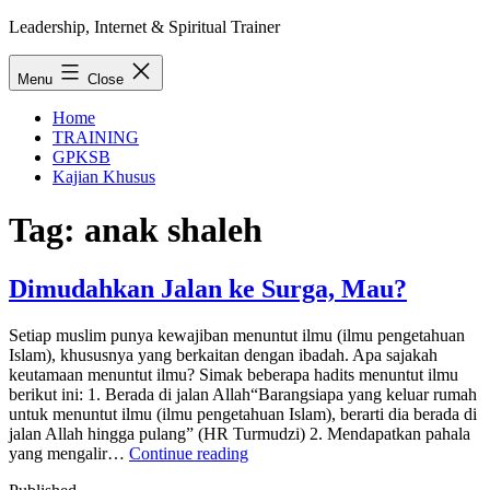
Skip
Leadership, Internet & Spiritual Trainer
to
content
Menu
Close
Home
TRAINING
GPKSB
Kajian Khusus
Tag:
anak shaleh
Dimudahkan Jalan ke Surga, Mau?
Setiap muslim punya kewajiban menuntut ilmu (ilmu pengetahuan
Islam), khususnya yang berkaitan dengan ibadah. Apa sajakah
keutamaan menuntut ilmu? Simak beberapa hadits menuntut ilmu
berikut ini: 1. Berada di jalan Allah“Barangsiapa yang keluar rumah
untuk menuntut ilmu (ilmu pengetahuan Islam), berarti dia berada di
jalan Allah hingga pulang” (HR Turmudzi) 2. Mendapatkan pahala
Dimudahkan
yang mengalir…
Continue reading
Jalan