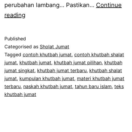
perubahan lambang… Pastikan…
Continue
Contoh
reading
Khutbah
Jumat
Published
Singkat
Categorised as
Sholat Jumat
Tahun
Tagged
contoh khutbah jumat
,
contoh khutbah shalat
jumat
,
khutbah jumat
,
khutbah jumat pilihan
,
khutbah
Baru
jumat singkat
,
khutbah jumat terbaru
,
khutbah shalat
Islam
jumat
,
kumpulan khutbah jumat
,
materi khutbah jumat
terbaru
,
naskah khutbah jumat
,
tahun baru islam
,
teks
khutbah jumat