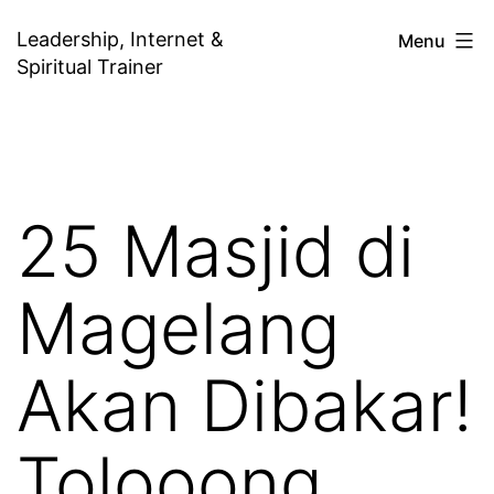
Skip
Leadership, Internet &
Menu
to
Spiritual Trainer
content
25 Masjid di
Magelang
Akan Dibakar!
Tolooong…