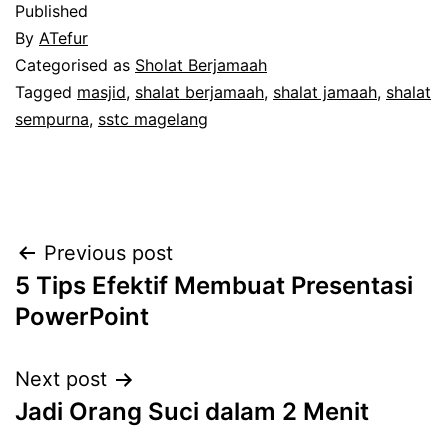
Published
By
ATefur
Categorised as
Sholat Berjamaah
Tagged
masjid
,
shalat berjamaah
,
shalat jamaah
,
shalat
sempurna
,
sstc magelang
Post
Previous post
5 Tips Efektif Membuat Presentasi
navigation
PowerPoint
Next post
Jadi Orang Suci dalam 2 Menit