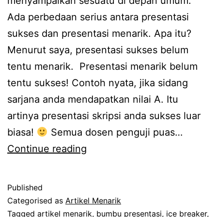
menyampaikan sesuatu di depan umum.
Ada perbedaan serius antara presentasi
sukses dan presentasi menarik. Apa itu?
Menurut saya, presentasi sukses belum
tentu menarik. Presentasi menarik belum
tentu sukses! Contoh nyata, jika sidang
sarjana anda mendapatkan nilai A. Itu
artinya presentasi skripsi anda sukses luar
biasa!
Semua dosen penguji puas…
Jajak
Continue reading
Pendapat
tentang
Published
Presentasi
Categorised as
Artikel Menarik
Sukses
Tagged
artikel menarik
,
bumbu presentasi
,
ice breaker
,