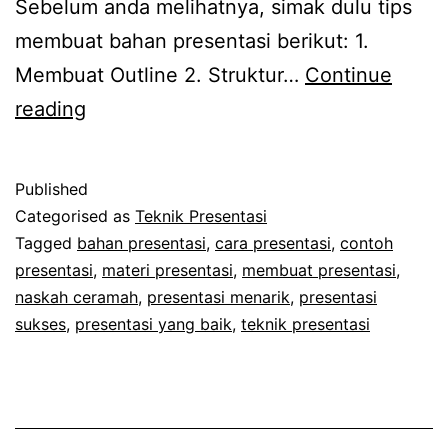
Sebelum anda melihatnya, simak dulu tips
membuat bahan presentasi berikut: 1.
Membuat Outline 2. Struktur…
Continue
Tips
reading
Membuat
Bahan
Published
Presentasi
Categorised as
Teknik Presentasi
Sukses
Tagged
bahan presentasi
,
cara presentasi
,
contoh
presentasi
,
materi presentasi
,
membuat presentasi
,
naskah ceramah
,
presentasi menarik
,
presentasi
sukses
,
presentasi yang baik
,
teknik presentasi