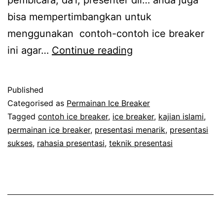
bisa mempertimbangkan untuk
menggunakan contoh-contoh ice breaker
Beberapa
ini agar…
Continue reading
Ice
Breaker
Published
Ust
Categorised as
Permainan Ice Breaker
Zaenal
Tagged
contoh ice breaker
,
ice breaker
,
kajian islami
,
permainan ice breaker
,
presentasi menarik
,
presentasi
Abidin
sukses
,
rahasia presentasi
,
teknik presentasi