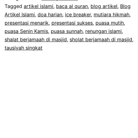
Mengalir
Tagged
artikel islami
,
baca al quran
,
blog artikel
,
Blog
Artikel Islami
,
doa harian
,
ice breaker
,
mutiara hikmah
,
Pahalanya
presentasi menarik
,
presentasi sukses
,
puasa mutih
,
puasa Senin Kamis
,
puasa sunnah
,
renungan islami
,
shalat berjamaah di masjid
,
sholat berjamaah di masjid
,
tausiyah singkat