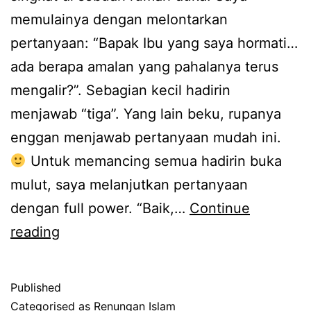
memulainya dengan melontarkan
pertanyaan: “Bapak Ibu yang saya hormati…
ada berapa amalan yang pahalanya terus
mengalir?”. Sebagian kecil hadirin
menjawab “tiga”. Yang lain beku, rupanya
enggan menjawab pertanyaan mudah ini.
Untuk memancing semua hadirin buka
mulut, saya melanjutkan pertanyaan
dengan full power. “Baik,…
Continue
300
reading
Amalan
yang
Published
Terus
Categorised as
Renungan Islam