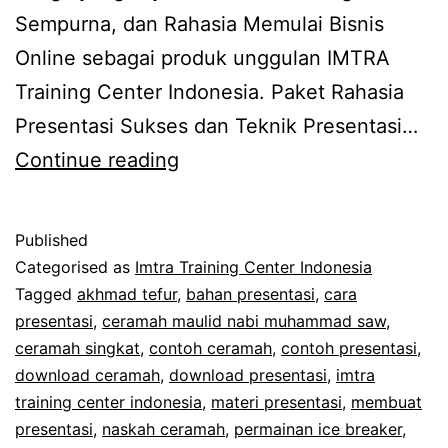
Sempurna, dan Rahasia Memulai Bisnis
Online sebagai produk unggulan IMTRA
Training Center Indonesia. Paket Rahasia
Presentasi Sukses dan Teknik Presentasi…
Peluncuran
Continue reading
19
Rahasia
Published
Presentasi
Categorised as
Imtra Training Center Indonesia
Sukses
Tagged
akhmad tefur
,
bahan presentasi
,
cara
presentasi
,
ceramah maulid nabi muhammad saw
,
dan
ceramah singkat
,
contoh ceramah
,
contoh presentasi
,
Teknik
download ceramah
,
download presentasi
,
imtra
Presentasi
training center indonesia
,
materi presentasi
,
membuat
presentasi
,
naskah ceramah
Menarik
,
permainan ice breaker
,