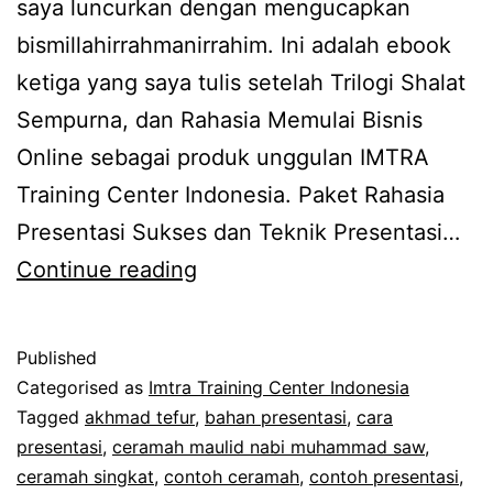
saya luncurkan dengan mengucapkan
bismillahirrahmanirrahim. Ini adalah ebook
ketiga yang saya tulis setelah Trilogi Shalat
Sempurna, dan Rahasia Memulai Bisnis
Online sebagai produk unggulan IMTRA
Training Center Indonesia. Paket Rahasia
Presentasi Sukses dan Teknik Presentasi…
Peluncuran
Continue reading
19
Rahasia
Published
Presentasi
Categorised as
Imtra Training Center Indonesia
Sukses
Tagged
akhmad tefur
,
bahan presentasi
,
cara
presentasi
,
ceramah maulid nabi muhammad saw
,
dan
ceramah singkat
,
contoh ceramah
,
contoh presentasi
,
Teknik