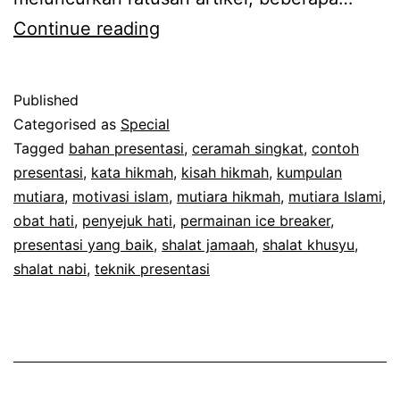
Promo
Continue reading
Hebat
di
Published
Bulan
Categorised as
Special
Hebat!
Tagged
bahan presentasi
,
ceramah singkat
,
contoh
presentasi
,
kata hikmah
,
kisah hikmah
,
kumpulan
mutiara
,
motivasi islam
,
mutiara hikmah
,
mutiara Islami
,
obat hati
,
penyejuk hati
,
permainan ice breaker
,
presentasi yang baik
,
shalat jamaah
,
shalat khusyu
,
shalat nabi
,
teknik presentasi