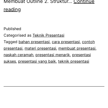
Membuat Outline 2. Struktur…
Continue
Tips
reading
Membuat
Bahan
Published
Presentasi
Categorised as
Teknik Presentasi
Sukses
Tagged
bahan presentasi
,
cara presentasi
,
contoh
presentasi
,
materi presentasi
,
membuat presentasi
,
naskah ceramah
,
presentasi menarik
,
presentasi
sukses
,
presentasi yang baik
,
teknik presentasi