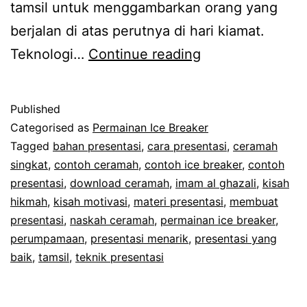
tamsil untuk menggambarkan orang yang
berjalan di atas perutnya di hari kiamat.
Contoh
Teknologi…
Continue reading
Ice
Breaker
Published
Tamsil
Categorised as
Permainan Ice Breaker
Penggugah
Tagged
bahan presentasi
,
cara presentasi
,
ceramah
singkat
,
contoh ceramah
,
contoh ice breaker
,
contoh
Jiwa
presentasi
,
download ceramah
,
imam al ghazali
,
kisah
hikmah
,
kisah motivasi
,
materi presentasi
,
membuat
presentasi
,
naskah ceramah
,
permainan ice breaker
,
perumpamaan
,
presentasi menarik
,
presentasi yang
baik
,
tamsil
,
teknik presentasi