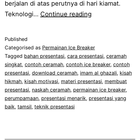
berjalan di atas perutnya di hari kiamat.
Contoh
Teknologi…
Continue reading
Ice
Breaker
Published
Tamsil
Categorised as
Permainan Ice Breaker
Penggugah
Tagged
bahan presentasi
,
cara presentasi
,
ceramah
singkat
,
contoh ceramah
,
contoh ice breaker
,
contoh
Jiwa
presentasi
,
download ceramah
,
imam al ghazali
,
kisah
hikmah
,
kisah motivasi
,
materi presentasi
,
membuat
presentasi
,
naskah ceramah
,
permainan ice breaker
,
perumpamaan
,
presentasi menarik
,
presentasi yang
baik
,
tamsil
,
teknik presentasi