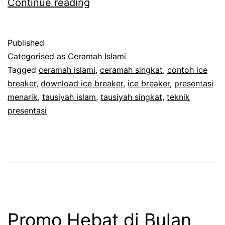
Turut
Continue reading
Bergembira
atas
Published
Wafatnya
Categorised as
Ceramah Islami
Tetangga
Tagged
ceramah islami
,
ceramah singkat
,
contoh ice
breaker
,
download ice breaker
,
ice breaker
,
presentasi
menarik
,
tausiyah islam
,
tausiyah singkat
,
teknik
presentasi
Promo Hebat di Bulan