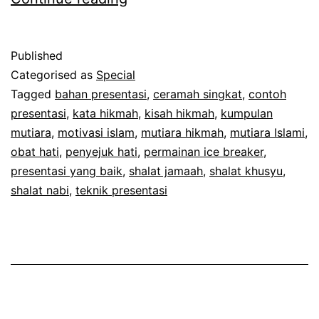
Hebat
di
Published
Bulan
Categorised as
Special
Hebat!
Tagged
bahan presentasi
,
ceramah singkat
,
contoh
presentasi
,
kata hikmah
,
kisah hikmah
,
kumpulan
mutiara
,
motivasi islam
,
mutiara hikmah
,
mutiara Islami
,
obat hati
,
penyejuk hati
,
permainan ice breaker
,
presentasi yang baik
,
shalat jamaah
,
shalat khusyu
,
shalat nabi
,
teknik presentasi