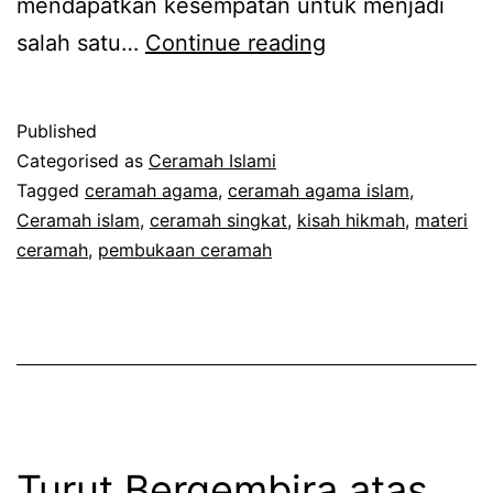
mendapatkan kesempatan untuk menjadi
Kunci
salah satu…
Continue reading
Sukses
yang
Published
Sebenarnya
Categorised as
Ceramah Islami
V-
Tagged
ceramah agama
,
ceramah agama islam
,
Ceramah islam
,
ceramah singkat
,
kisah hikmah
,
materi
2
ceramah
,
pembukaan ceramah
Turut Bergembira atas