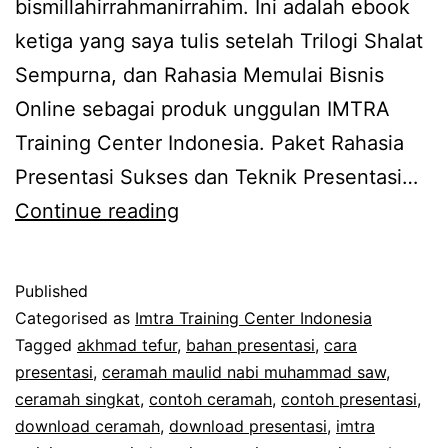
bismillahirrahmanirrahim. Ini adalah ebook
ketiga yang saya tulis setelah Trilogi Shalat
Sempurna, dan Rahasia Memulai Bisnis
Online sebagai produk unggulan IMTRA
Training Center Indonesia. Paket Rahasia
Presentasi Sukses dan Teknik Presentasi…
Peluncuran
Continue reading
19
Rahasia
Published
Presentasi
Categorised as
Imtra Training Center Indonesia
Sukses
Tagged
akhmad tefur
,
bahan presentasi
,
cara
presentasi
,
ceramah maulid nabi muhammad saw
,
dan
ceramah singkat
,
contoh ceramah
,
contoh presentasi
,
Teknik
download ceramah
,
download presentasi
,
imtra
Presentasi