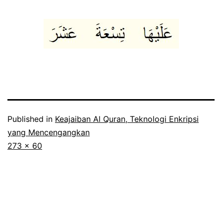
Published in
Keajaiban Al Quran, Teknologi Enkripsi
yang Mencengangkan
Full
273 × 60
size