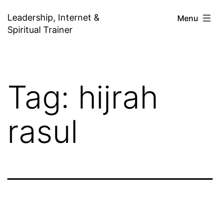
Skip
Leadership, Internet &
Menu
to
Spiritual Trainer
content
Tag:
hijrah
rasul