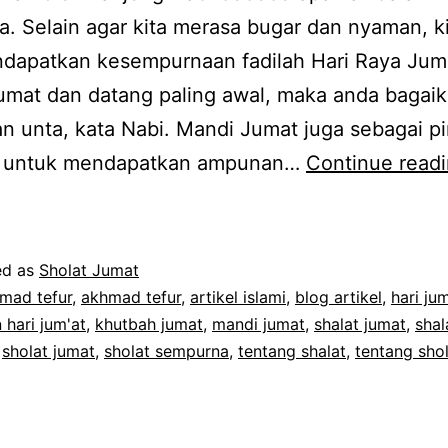
a. Selain agar kita merasa bugar dan nyaman, ki
ndapatkan kesempurnaan fadilah Hari Raya Jum
umat dan datang paling awal, maka anda bagai
n unta, kata Nabi. Mandi Jumat juga sebagai pi
 untuk mendapatkan ampunan…
Continue read
ed as
Sholat Jumat
mad tefur
,
akhmad tefur
,
artikel islami
,
blog artikel
,
hari ju
hari jum'at
,
khutbah jumat
,
mandi jumat
,
shalat jumat
,
shal
,
sholat jumat
,
sholat sempurna
,
tentang shalat
,
tentang sho