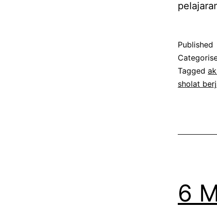
pelajar
Published
Categoris
Tagged
ak
sholat be
6 M