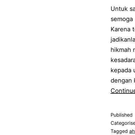
Untuk s
semoga a
Karena t
jadikan
hikmah m
kesadar
kepada 
dengan 
Continu
Published
Categoris
Tagged
ah