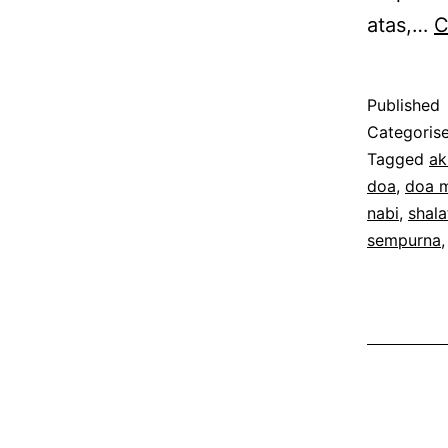
atas,…
C
Published
Categoris
Tagged
ak
doa
,
doa 
nabi
,
shal
sempurna