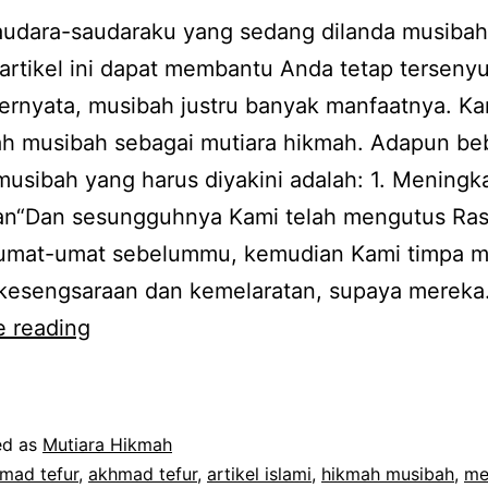
audara-saudaraku yang sedang dilanda musibah
rtikel ini dapat membantu Anda tetap terseny
ernyata, musibah justru banyak manfaatnya. Ka
lah musibah sebagai mutiara hikmah. Adapun be
usibah yang harus diyakini adalah: 1. Meningk
an“Dan sesungguhnya Kami telah mengutus Ras
umat-umat sebelummu, kemudian Kami timpa 
kesengsaraan dan kemelaratan, supaya merek
6
e reading
Manfaat
Musibah
ed as
Mutiara Hikmah
mad tefur
,
akhmad tefur
,
artikel islami
,
hikmah musibah
,
me