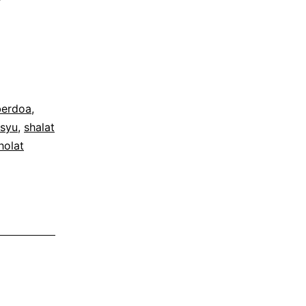
berdoa
,
usyu
,
shalat
holat