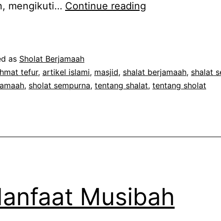
Shalat
an, mengikuti…
Continue reading
Berjamaah
dan
Produktivitas
ed as
Sholat Berjamaah
hmat tefur
,
artikel islami
,
masjid
,
shalat berjamaah
,
shalat 
rjamaah
,
sholat sempurna
,
tentang shalat
,
tentang sholat
anfaat Musibah