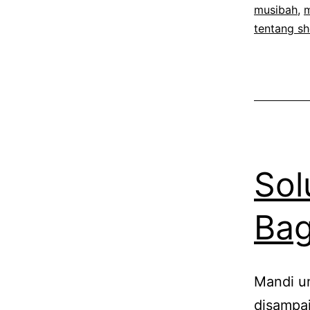
musibah
,
m
tentang sh
Sol
Bag
Mandi un
disampai