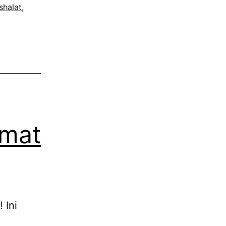
shalat
,
umat
 Ini