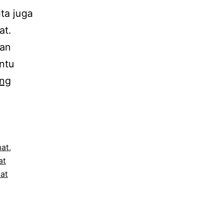
ta juga
at.
kan
ntu
Solusi:
ing
Mandi
Shalat
Jumat
Bagi
mat
,
at
Pekerja
lat