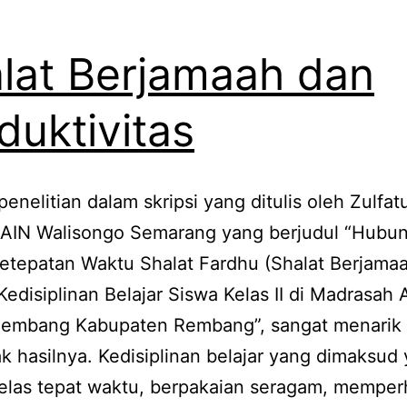
lat Berjamaah dan
duktivitas
enelitian dalam skripsi yang ditulis oleh Zulfat
 IAIN Walisongo Semarang yang berjudul “Hubu
etepatan Waktu Shalat Fardhu (Shalat Berjama
edisiplinan Belajar Siswa Kelas II di Madrasah 
Rembang Kabupaten Rembang”, sangat menarik
ak hasilnya. Kedisiplinan belajar yang dimaksud 
elas tepat waktu, berpakaian seragam, memper