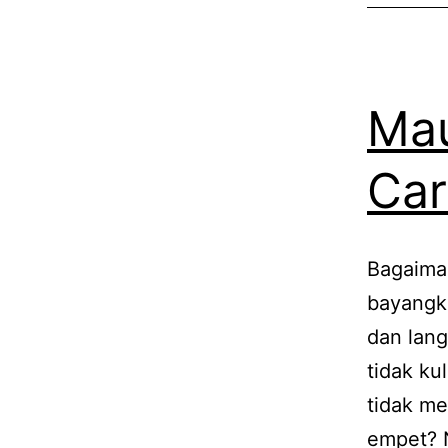
Mau
Car
Bagaima
bayangka
dan lan
tidak k
tidak me
empet? N