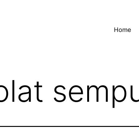
Home
olat semp