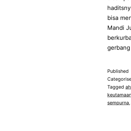
haditsny
bisa me
Mandi J
berkurba
gerbang
Published
Categoris
Tagged
ah
keutamaan 
sempurna