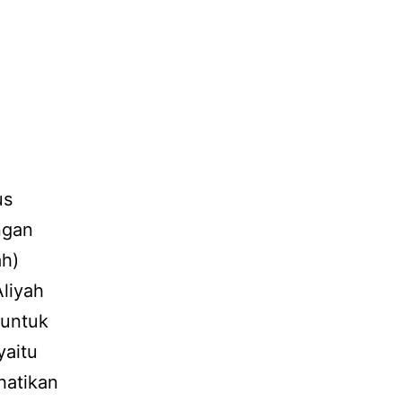
us
ngan
ah)
Aliyah
 untuk
yaitu
hatikan