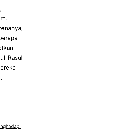
,
um.
renanya,
berapa
atkan
ul-Rasul
mereka
a…
nghadapi