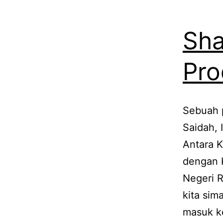
Sha
Pro
Sebuah p
Saidah,
Antara K
dengan K
Negeri 
kita sim
masuk k