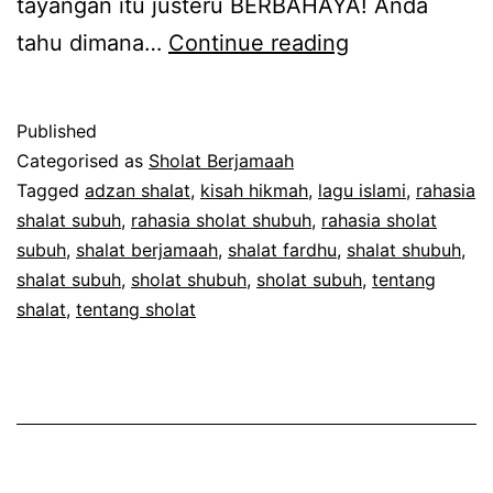
tayangan itu justeru BERBAHAYA! Anda
Surat
tahu dimana…
Continue reading
Terbuka
buat
Published
Lelaki
Categorised as
Sholat Berjamaah
dan
Tagged
adzan shalat
,
kisah hikmah
,
lagu islami
,
rahasia
shalat subuh
,
rahasia sholat shubuh
,
rahasia sholat
Media
subuh
,
shalat berjamaah
,
shalat fardhu
,
shalat shubuh
,
shalat subuh
,
sholat shubuh
,
sholat subuh
,
tentang
shalat
,
tentang sholat