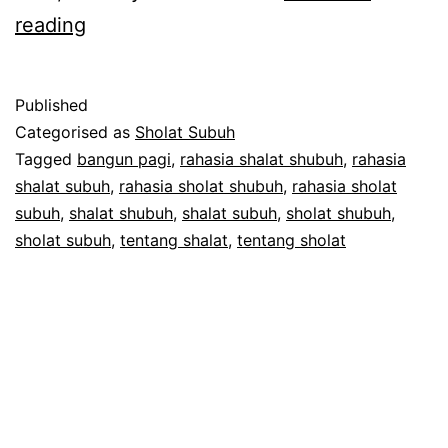
Kiat
reading
Mudah
Shalat
Published
Subuh
Categorised as
Sholat Subuh
Berjamaah
Tagged
bangun pagi
,
rahasia shalat shubuh
,
rahasia
shalat subuh
,
rahasia sholat shubuh
,
rahasia sholat
subuh
,
shalat shubuh
,
shalat subuh
,
sholat shubuh
,
sholat subuh
,
tentang shalat
,
tentang sholat