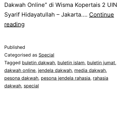
Dakwah Online” di Wisma Kopertais 2 UIN
Syarif Hidayatullah – Jakarta.…
Continue
Pesona
reading
Dakwah,
Jendela
Published
Dakwah
Categorised as
Special
dan
Tagged
buletin dakwah
,
buletin islam
,
buletin jumat
,
dakwah online
,
jendela dakwah
,
media dakwah
,
Rahasia
pesona dakwah
,
pesona jendela rahasia
,
rahasia
Dakwah
dakwah
,
special