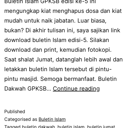
Buletin Islam GPKSB edisi ke-5 ini
mengungkap kiat menghapus dosa dan kiat
mudah untuk naik jabatan. Luar biasa,
bukan? Di akhir tulisan ini, saya sajikan link
download buletin Islam edisi-5. Silakan
download dan print, kemudian fotokopi.
Saat shalat Jumat, datanglah lebih awal dan
letakkan buletin Islam tersebut di pintu-
pintu masjid. Semoga bermanfaat. Buletin
Buletin
Dakwah GPKSB…
Continue reading
Islam
:
Published
Kiat
Categorised as
Buletin Islam
Menghapu
Tagged
buletin dakwah
,
buletin islam
,
buletin jumat
,