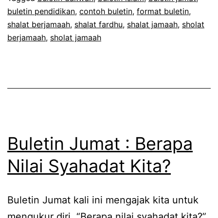
buletin pendidikan
,
contoh buletin
,
format buletin
,
Dosa
shalat berjamaah
,
shalat fardhu
,
shalat jamaah
,
sholat
berjamaah
,
sholat jamaah
Buletin Jumat : Berapa
Nilai Syahadat Kita?
Buletin Jumat kali ini mengajak kita untuk
mengukur diri, “Berapa nilai syahadat kita?”.