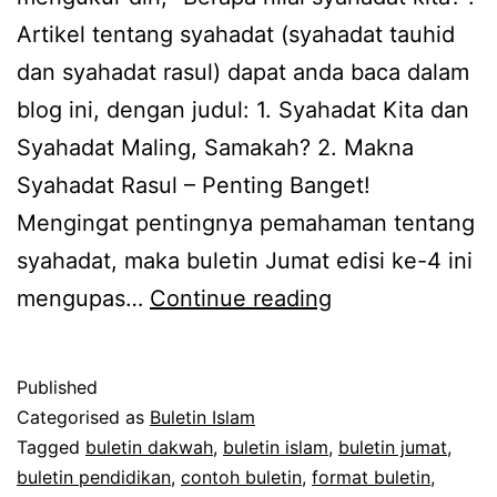
Artikel tentang syahadat (syahadat tauhid
dan syahadat rasul) dapat anda baca dalam
blog ini, dengan judul: 1. Syahadat Kita dan
Syahadat Maling, Samakah? 2. Makna
Syahadat Rasul – Penting Banget!
Mengingat pentingnya pemahaman tentang
syahadat, maka buletin Jumat edisi ke-4 ini
Buletin
mengupas…
Continue reading
Jumat
:
Published
Berapa
Categorised as
Buletin Islam
Nilai
Tagged
buletin dakwah
,
buletin islam
,
buletin jumat
,
buletin pendidikan
,
contoh buletin
,
format buletin
,
Syahadat