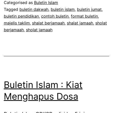
Jadilah
Categorised as
Buletin Islam
Teman
Tagged
buletin dakwah
,
buletin islam
,
buletin jumat
,
buletin pendidikan
,
contoh buletin
,
format buletin
,
Sejati
majelis taklim
,
shalat berjamaah
,
shalat jamaah
,
sholat
berjamaah
,
sholat jamaah
Buletin Islam : Kiat
Menghapus Dosa