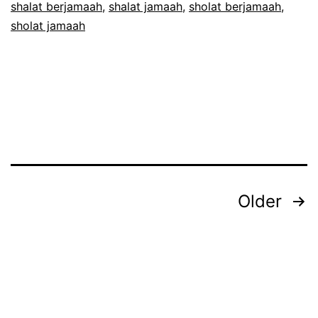
shalat berjamaah
,
shalat jamaah
,
sholat berjamaah
,
Kita?
sholat jamaah
Posts
Older
pagination