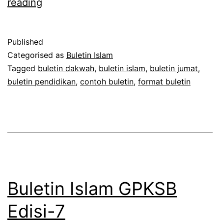
Buletin
reading
Dakwah
untuk
Published
Memakmurkan
Categorised as
Buletin Islam
Masjid
Tagged
buletin dakwah
,
buletin islam
,
buletin jumat
,
buletin pendidikan
,
contoh buletin
,
format buletin
Buletin Islam GPKSB
Edisi-7