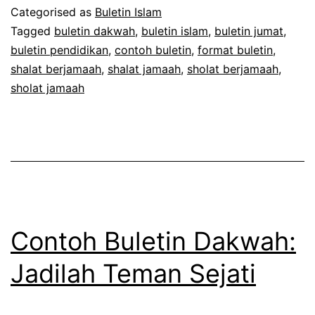
Edisi-
Categorised as
Buletin Islam
7
Tagged
buletin dakwah
,
buletin islam
,
buletin jumat
,
buletin pendidikan
,
contoh buletin
,
format buletin
,
shalat berjamaah
,
shalat jamaah
,
sholat berjamaah
,
sholat jamaah
Contoh Buletin Dakwah:
Jadilah Teman Sejati