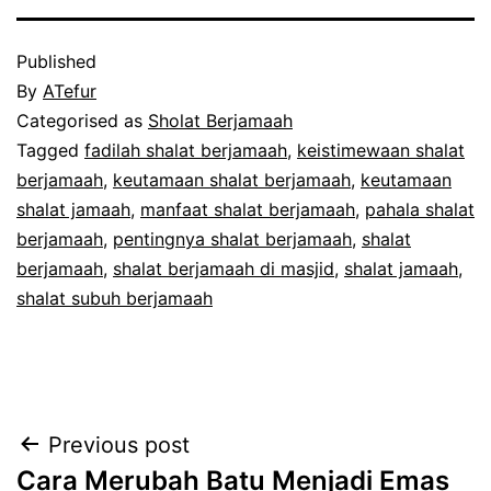
Published
By
ATefur
Categorised as
Sholat Berjamaah
Tagged
fadilah shalat berjamaah
,
keistimewaan shalat
berjamaah
,
keutamaan shalat berjamaah
,
keutamaan
shalat jamaah
,
manfaat shalat berjamaah
,
pahala shalat
berjamaah
,
pentingnya shalat berjamaah
,
shalat
berjamaah
,
shalat berjamaah di masjid
,
shalat jamaah
,
shalat subuh berjamaah
Post
Previous post
Cara Merubah Batu Menjadi Emas