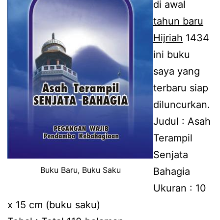
di awal
tahun baru
Hijriah
1434
ini buku
saya yang
terbaru siap
diluncurkan.
Judul : Asah
Terampil
Senjata
Buku Baru, Buku Saku
Bahagia
Ukuran : 10
x 15 cm (buku saku)