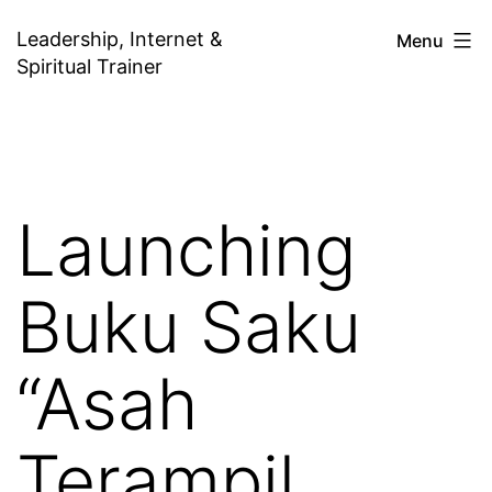
Skip
Leadership, Internet &
Menu
to
Spiritual Trainer
content
Launching
Buku Saku
“Asah
Terampil