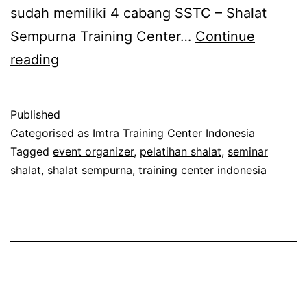
sudah memiliki 4 cabang SSTC – Shalat
Sempurna Training Center…
Continue
Pendaftaran
reading
Cabang
Shalat
Published
Sempurna
Categorised as
Imtra Training Center Indonesia
Training
Tagged
event organizer
,
pelatihan shalat
,
seminar
shalat
,
shalat sempurna
,
training center indonesia
Center
di
Seluruh
Indonesia