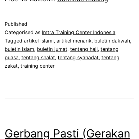
AkhmadTe
:
Published
Blog
Categorised as
Imtra Training Center Indonesia
Artikel
Tagged
artikel islami
,
artikel menarik
,
buletin dakwah
,
buletin islam
,
buletin jumat
,
tentang haji
,
tentang
Islami
puasa
,
tentang shalat
,
tentang syahadat
,
tentang
zakat
,
training center
Gerbang Pasti (Gerakan