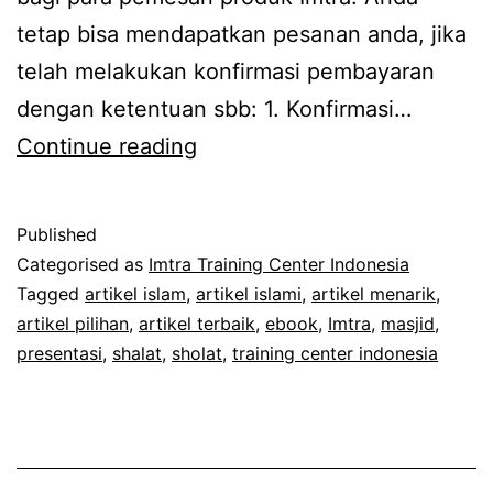
tetap bisa mendapatkan pesanan anda, jika
telah melakukan konfirmasi pembayaran
dengan ketentuan sbb: 1. Konfirmasi…
Pengumuman
Continue reading
Published
Categorised as
Imtra Training Center Indonesia
Tagged
artikel islam
,
artikel islami
,
artikel menarik
,
artikel pilihan
,
artikel terbaik
,
ebook
,
Imtra
,
masjid
,
presentasi
,
shalat
,
sholat
,
training center indonesia