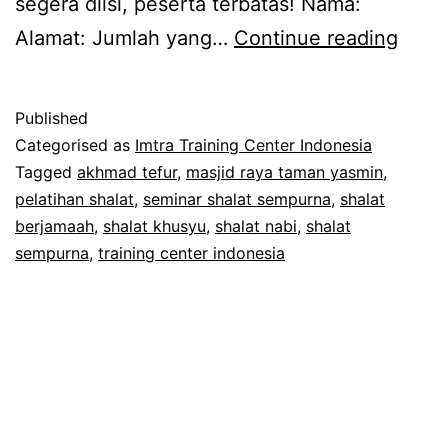
segera diisi, peserta terbatas! Nama:
Unda
Alamat: Jumlah yang…
Continue reading
Semi
Shala
Published
Semp
Categorised as
Imtra Training Center Indonesia
(Grati
Tagged
akhmad tefur
,
masjid raya taman yasmin
,
pelatihan shalat
,
seminar shalat sempurna
,
shalat
berjamaah
,
shalat khusyu
,
shalat nabi
,
shalat
sempurna
,
training center indonesia