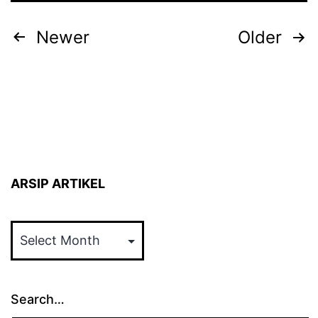
Posts
Newer
Older
pagination
ARSIP ARTIKEL
ARSIP
ARTIKEL
Search…