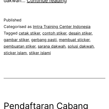
Gerbang
dakwah…
Continue reading
Pasti
(Gerakan
Published
Bangga
Categorised as
Imtra Training Center Indonesia
Pasang
Tagged
cetak stiker
,
contoh stiker
,
desain stiker
,
gambar stiker
,
gerbang pasti
,
membuat sticker
,
Stiker
pembuatan stiker
,
sarana dakwah
,
solusi dakwah
,
Islami)
sticker islam
,
stiker islami
Pendaftaran Cabang